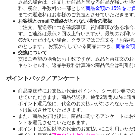
返品の場合は、注文した商品と異なる商品が届いた場
料、税金、手数料の一部として
商品金額の 15% を
までの返送料はお客様のご負担とさせていただきます
お客様とemailで連絡がとれない場合の取扱
ご注文、配送等につき確認事項、質問事項がある場合、
す。ご連絡は最低２回以上行いますが、最初のお問い
答がいただけない場合、クラブではご注文を「お客様
のとします。 お預かりしている商品につき、
商品金額
交換について
交換ご希望の場合はお手数ですが、返品と再注文のお
キャンセル料、返品手数料計算時の商品代金は割引前
ポイントバック／アンケート
商品発送時にお支払い代金(ポイント、クーポン券で
せていただきます。商品発送後、通常2週間以内に還
ポイント還元後に、代金のお支払いがなされなかった
トは回収させていただきます。
また、商品お届け後に、商品に関するアンケートにお
ントを還元させていただきます。
ポイントは次回以降の代金のお支払いにご利用いただ