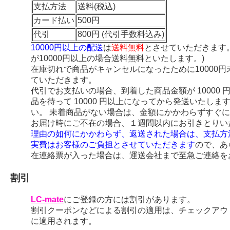
支払方法
送料(税込)
カード払い
500円
代引
800円 (代引手数料込み)
10000円以上の配送
は
送料無料
とさせていただきます
が10000円以上の場合送料無料といたします。)
在庫切れで商品がキャンセルになったために10000
ていただきます。
代引でお支払いの場合、到着した商品金額が 10000
品を待って 10000 円以上になってから発送いたし
い。 未着商品がない場合は、金額にかかわらずすぐ
お届け時にご不在の場合、１週間以内にお引きとりい
理由の如何にかかわらず、返送された場合は、支払方
実費はお客様のご負担とさせていただきます
ので、あ
在連絡票が入った場合は、運送会社まで至急ご連絡を
割引
LC-mate
にご登録の方には割引があります。
割引クーポンなどによる割引の適用は、チェックアウ
に適用されます。