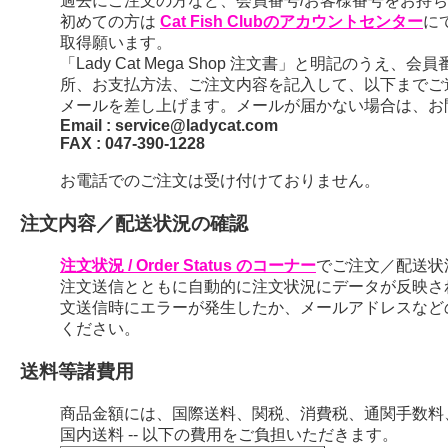
過去にご注文の方など、会員番号/お客様番号をお持ちの
初めての方は
Cat Fish Clubのアカウントセンター
に
取得願います。
「Lady Cat Mega Shop 注文書」と明記のう
所、お支払方法、ご注文内容を記入して、以下までご
メールを差し上げます。メールが届かない場合は、お
Email : service@ladycat.com
FAX : 047-390-1228
お電話でのご注文は受け付けておりません。
注文内容／配送状況の確認
注文状況 / Order Status のコーナー
でご注文／配送状
注文送信とともに自動的に注文状況にデータが反映さ
文送信時にエラーが発生したか、メールアドレスなど
ください。
送料等諸費用
商品金額には、国際送料、関税、消費税、通関手数料
国内送料 -- 以下の費用をご負担いただきます。