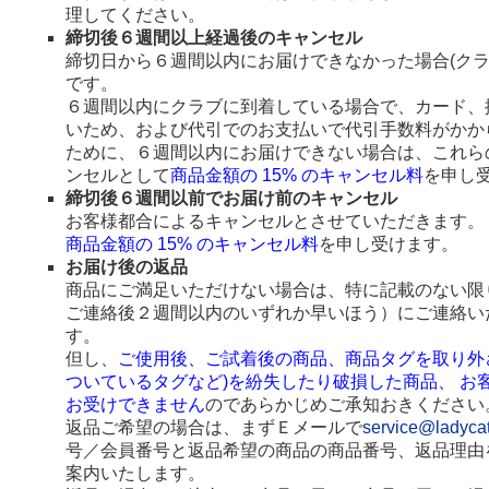
理してください。
締切後６週間以上経過後のキャンセル
締切日から６週間以内にお届けできなかった場合(ク
です。
６週間以内にクラブに到着している場合で、カード、
いため、および代引でのお支払いで代引手数料がかか
ために、６週間以内にお届けできない場合は、これら
ンセルとして
商品金額の 15% のキャンセル料
を申し
締切後６週間以前でお届け前のキャンセル
お客様都合によるキャンセルとさせていただきます。
商品金額の 15% のキャンセル料
を申し受けます。
お届け後の返品
商品にご満足いただけない場合は、特に記載のない限
ご連絡後２週間以内のいずれか早いほう）にご連絡い
す。
但し、
ご使用後、ご試着後の商品、商品タグを取り外
ついているタグなど)を紛失したり破損した商品、 お
お受けできません
のであらかじめご承知おきください
返品ご希望の場合は、まずＥメールで
service@ladyca
号／会員番号と返品希望の商品の商品番号、返品理由
案内いたします。