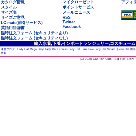
カタログ情報
マイクローゼット
アフィ
スタイル
ポイントサービス
サイズ表
メールニュース
サイズご意見
RSS
Twitter
LC-mate(割引サービス)
Facebook
英語用語辞書
臨時注文フォーム (セキュリティあり)
臨時注文フォーム (セキュリティなし)
輸入水着,下着,インポートランジェリー,コスチューム,セ
運営ブログ :
Lady Cat Mega Shop
Lady Cat Express
Lady Cat Time Sale
Lady Cat Smart
Queen Cat
携帯
情報
(C) 2026 Cat Fish Club / Big Fish Story, I