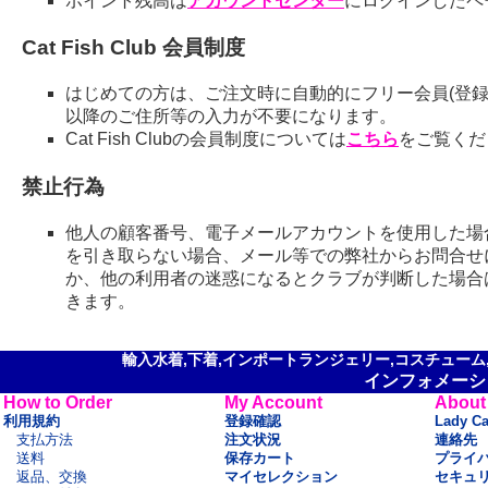
ポイント残高は
アカウントセンター
にログインしたペ
Cat Fish Club 会員制度
はじめての方は、ご注文時に自動的にフリー会員(登録
以降のご住所等の入力が不要になります。
Cat Fish Clubの会員制度については
こちら
をご覧くだ
禁止行為
他人の顧客番号、電子メールアカウントを使用した場
を引き取らない場合、メール等での弊社からお問合せ
か、他の利用者の迷惑になるとクラブが判断した場合
きます。
輸入水着,下着,インポートランジェリー,コスチューム,セ
インフォメーシ
How to Order
My Account
About
利用規約
登録確認
Lady C
支払方法
注文状況
連絡先
送料
保存カート
プライ
返品、交換
マイセレクション
セキュ