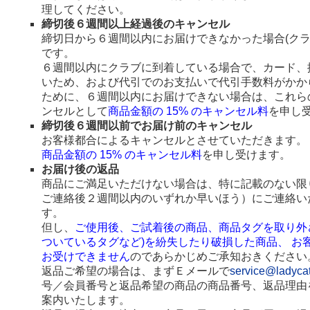
理してください。
締切後６週間以上経過後のキャンセル
締切日から６週間以内にお届けできなかった場合(ク
です。
６週間以内にクラブに到着している場合で、カード、
いため、および代引でのお支払いで代引手数料がかか
ために、６週間以内にお届けできない場合は、これら
ンセルとして
商品金額の 15% のキャンセル料
を申し
締切後６週間以前でお届け前のキャンセル
お客様都合によるキャンセルとさせていただきます。
商品金額の 15% のキャンセル料
を申し受けます。
お届け後の返品
商品にご満足いただけない場合は、特に記載のない限
ご連絡後２週間以内のいずれか早いほう）にご連絡い
す。
但し、
ご使用後、ご試着後の商品、商品タグを取り外
ついているタグなど)を紛失したり破損した商品、 お
お受けできません
のであらかじめご承知おきください
返品ご希望の場合は、まずＥメールで
service@ladyca
号／会員番号と返品希望の商品の商品番号、返品理由
案内いたします。