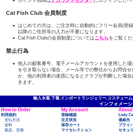
ポイント残高は
アカウントセンター
にログインしたペ
Cat Fish Club 会員制度
はじめての方は、ご注文時に自動的にフリー会員(登録
以降のご住所等の入力が不要になります。
Cat Fish Clubの会員制度については
こちら
をご覧くだ
禁止行為
他人の顧客番号、電子メールアカウントを使用した場
を引き取らない場合、メール等での弊社からお問合せ
か、他の利用者の迷惑になるとクラブが判断した場合
きます。
輸入水着,下着,インポートランジェリー,コスチューム,セ
インフォメーシ
How to Order
My Account
About
利用規約
登録確認
Lady C
支払方法
注文状況
連絡先
送料
保存カート
プライ
返品、交換
マイセレクション
セキュ