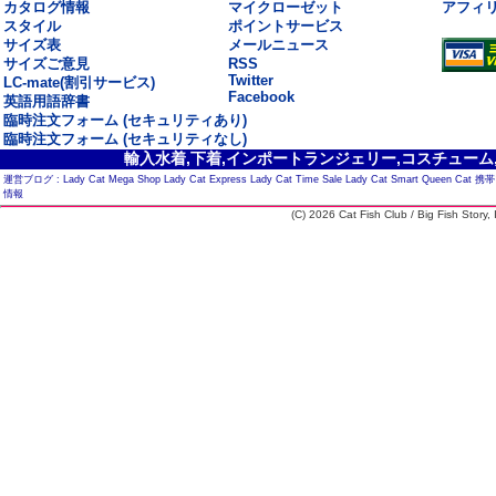
カタログ情報
マイクローゼット
アフィ
スタイル
ポイントサービス
サイズ表
メールニュース
サイズご意見
RSS
Twitter
LC-mate(割引サービス)
Facebook
英語用語辞書
臨時注文フォーム (セキュリティあり)
臨時注文フォーム (セキュリティなし)
輸入水着,下着,インポートランジェリー,コスチューム,セ
運営ブログ :
Lady Cat Mega Shop
Lady Cat Express
Lady Cat Time Sale
Lady Cat Smart
Queen Cat
携帯
情報
(C) 2026 Cat Fish Club / Big Fish Story, I