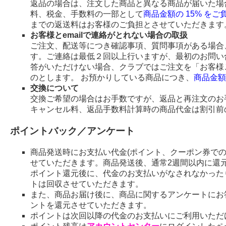
返品の場合は、注文した商品と異なる商品が届いた場
料、税金、手数料の一部として
商品金額の 15% を
までの返送料はお客様のご負担とさせていただきます
お客様とemailで連絡がとれない場合の取扱
ご注文、配送等につき確認事項、質問事項がある場合、
す。ご連絡は最低２回以上行いますが、最初のお問い
答がいただけない場合、クラブではご注文を「お客様
のとします。 お預かりしている商品につき、
商品金額
交換について
交換ご希望の場合はお手数ですが、返品と再注文のお
キャンセル料、返品手数料計算時の商品代金は割引前
ポイントバック／アンケート
商品発送時にお支払い代金(ポイント、クーポン券で
せていただきます。商品発送後、通常2週間以内に還
ポイント還元後に、代金のお支払いがなされなかった
トは回収させていただきます。
また、商品お届け後に、商品に関するアンケートにお
ントを還元させていただきます。
ポイントは次回以降の代金のお支払いにご利用いただ