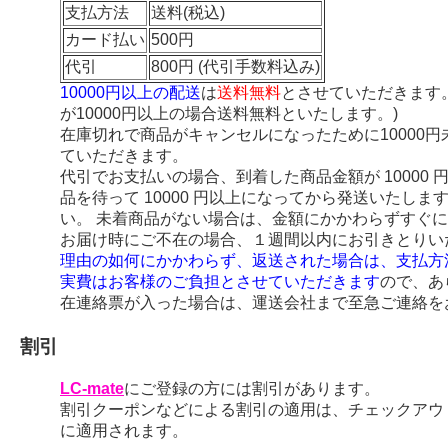
支払方法
送料(税込)
カード払い
500円
代引
800円 (代引手数料込み)
10000円以上の配送
は
送料無料
とさせていただきます
が10000円以上の場合送料無料といたします。)
在庫切れで商品がキャンセルになったために10000
ていただきます。
代引でお支払いの場合、到着した商品金額が 10000
品を待って 10000 円以上になってから発送いたし
い。 未着商品がない場合は、金額にかかわらずすぐ
お届け時にご不在の場合、１週間以内にお引きとりい
理由の如何にかかわらず、返送された場合は、支払方
実費はお客様のご負担とさせていただきます
ので、あ
在連絡票が入った場合は、運送会社まで至急ご連絡を
割引
LC-mate
にご登録の方には割引があります。
割引クーポンなどによる割引の適用は、チェックアウ
に適用されます。