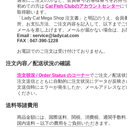
過去にご注文の方など、会員番号/お客様番号をお持ちの
初めての方は
Cat Fish Clubのアカウントセンター
に
取得願います。
「Lady Cat Mega Shop 注文書」と明記のう
所、お支払方法、ご注文内容を記入して、以下までご
メールを差し上げます。メールが届かない場合は、お
Email : service@ladycat.com
FAX : 047-390-1228
お電話でのご注文は受け付けておりません。
注文内容／配送状況の確認
注文状況 / Order Status のコーナー
でご注文／配送状
注文送信とともに自動的に注文状況にデータが反映さ
文送信時にエラーが発生したか、メールアドレスなど
ください。
送料等諸費用
商品金額には、国際送料、関税、消費税、通関手数料
国内送料 -- 以下の費用をご負担いただきます。