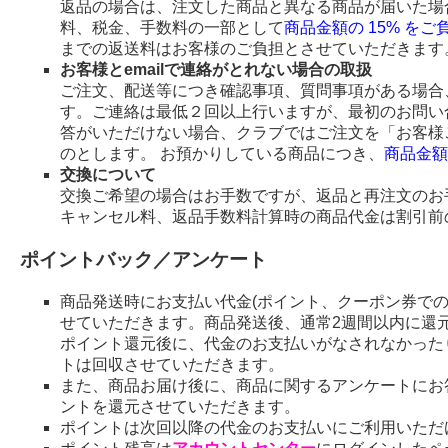
返品の場合は、注文した商品と異なる商品が届いた場
料、税金、手数料の一部として
商品金額の 15% を
までの返送料はお客様のご負担とさせていただきます
お客様とemailで連絡がとれない場合の取扱
ご注文、配送等につき確認事項、質問事項がある場合、
す。ご連絡は最低２回以上行いますが、最初のお問い
答がいただけない場合、クラブではご注文を「お客様
のとします。 お預かりしている商品につき、
商品金額
交換について
交換ご希望の場合はお手数ですが、返品と再注文のお
キャンセル料、返品手数料計算時の商品代金は割引前
ポイントバック／アンケート
商品発送時にお支払い代金(ポイント、クーポン券で
せていただきます。商品発送後、通常2週間以内に還
ポイント還元後に、代金のお支払いがなされなかった
トは回収させていただきます。
また、商品お届け後に、商品に関するアンケートにお
ントを還元させていただきます。
ポイントは次回以降の代金のお支払いにご利用いただ