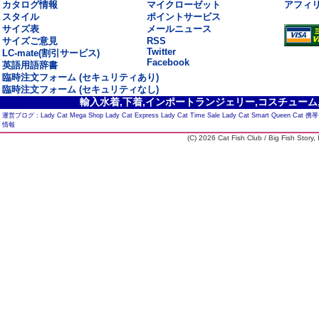
カタログ情報
マイクローゼット
アフィ
スタイル
ポイントサービス
サイズ表
メールニュース
サイズご意見
RSS
Twitter
LC-mate(割引サービス)
Facebook
英語用語辞書
臨時注文フォーム (セキュリティあり)
臨時注文フォーム (セキュリティなし)
輸入水着,下着,インポートランジェリー,コスチューム,セ
運営ブログ :
Lady Cat Mega Shop
Lady Cat Express
Lady Cat Time Sale
Lady Cat Smart
Queen Cat
携帯
情報
(C) 2026 Cat Fish Club / Big Fish Story, I