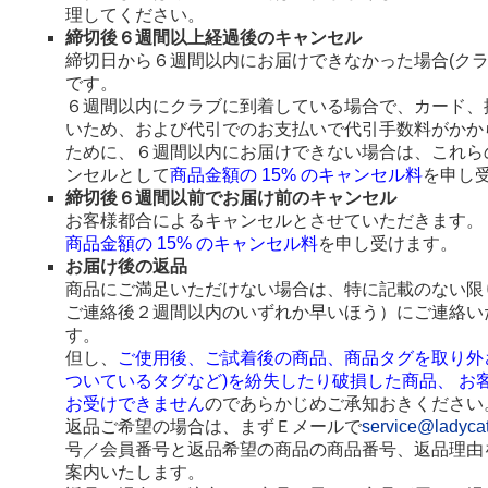
理してください。
締切後６週間以上経過後のキャンセル
締切日から６週間以内にお届けできなかった場合(ク
です。
６週間以内にクラブに到着している場合で、カード、
いため、および代引でのお支払いで代引手数料がかか
ために、６週間以内にお届けできない場合は、これら
ンセルとして
商品金額の 15% のキャンセル料
を申し
締切後６週間以前でお届け前のキャンセル
お客様都合によるキャンセルとさせていただきます。
商品金額の 15% のキャンセル料
を申し受けます。
お届け後の返品
商品にご満足いただけない場合は、特に記載のない限
ご連絡後２週間以内のいずれか早いほう）にご連絡い
す。
但し、
ご使用後、ご試着後の商品、商品タグを取り外
ついているタグなど)を紛失したり破損した商品、 お
お受けできません
のであらかじめご承知おきください
返品ご希望の場合は、まずＥメールで
service@ladyca
号／会員番号と返品希望の商品の商品番号、返品理由
案内いたします。