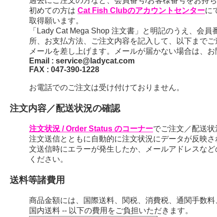
過去にご注文の方など、会員番号/お客様番号をお持ちの
初めての方は
Cat Fish Clubのアカウントセンター
に
取得願います。
「Lady Cat Mega Shop 注文書」と明記のう
所、お支払方法、ご注文内容を記入して、以下までご
メールを差し上げます。メールが届かない場合は、お
Email : service@ladycat.com
FAX : 047-390-1228
お電話でのご注文は受け付けておりません。
注文内容／配送状況の確認
注文状況 / Order Status のコーナー
でご注文／配送状
注文送信とともに自動的に注文状況にデータが反映さ
文送信時にエラーが発生したか、メールアドレスなど
ください。
送料等諸費用
商品金額には、国際送料、関税、消費税、通関手数料
国内送料 -- 以下の費用をご負担いただきます。