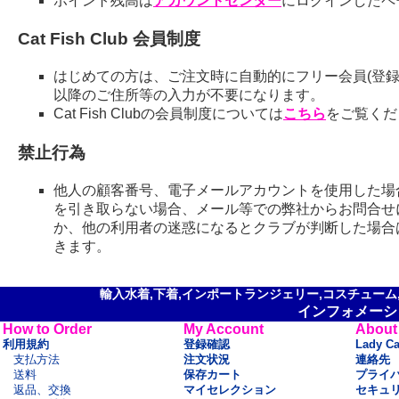
ポイント残高は
アカウントセンター
にログインしたペ
Cat Fish Club 会員制度
はじめての方は、ご注文時に自動的にフリー会員(登録
以降のご住所等の入力が不要になります。
Cat Fish Clubの会員制度については
こちら
をご覧くだ
禁止行為
他人の顧客番号、電子メールアカウントを使用した場
を引き取らない場合、メール等での弊社からお問合せ
か、他の利用者の迷惑になるとクラブが判断した場合
きます。
輸入水着,下着,インポートランジェリー,コスチューム,セ
インフォメーシ
How to Order
My Account
About
利用規約
登録確認
Lady C
支払方法
注文状況
連絡先
送料
保存カート
プライ
返品、交換
マイセレクション
セキュ