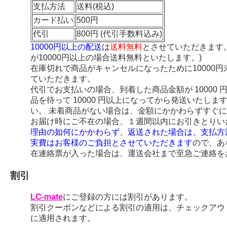
支払方法
送料(税込)
カード払い
500円
代引
800円 (代引手数料込み)
10000円以上の配送
は
送料無料
とさせていただきます
が10000円以上の場合送料無料といたします。)
在庫切れで商品がキャンセルになったために10000
ていただきます。
代引でお支払いの場合、到着した商品金額が 10000
品を待って 10000 円以上になってから発送いたし
い。 未着商品がない場合は、金額にかかわらずすぐ
お届け時にご不在の場合、１週間以内にお引きとりい
理由の如何にかかわらず、返送された場合は、支払方
実費はお客様のご負担とさせていただきます
ので、あ
在連絡票が入った場合は、運送会社まで至急ご連絡を
割引
LC-mate
にご登録の方には割引があります。
割引クーポンなどによる割引の適用は、チェックアウ
に適用されます。