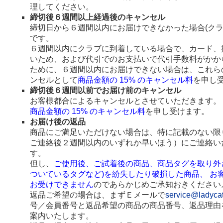
理してください。
締切後６週間以上経過後のキャンセル
締切日から６週間以内にお届けできなかった場合(ク
です。
６週間以内にクラブに到着している場合で、カード、
いため、および代引でのお支払いで代引手数料がかか
ために、６週間以内にお届けできない場合は、これら
ンセルとして
商品金額の 15% のキャンセル料
を申し
締切後６週間以前でお届け前のキャンセル
お客様都合によるキャンセルとさせていただきます。
商品金額の 15% のキャンセル料
を申し受けます。
お届け後の返品
商品にご満足いただけない場合は、特に記載のない限
ご連絡後２週間以内のいずれか早いほう）にご連絡い
す。
但し、
ご使用後、ご試着後の商品、商品タグを取り外
ついているタグなど)を紛失したり破損した商品、 お
お受けできません
のであらかじめご承知おきください
返品ご希望の場合は、まずＥメールで
service@ladyca
号／会員番号と返品希望の商品の商品番号、返品理由
案内いたします。