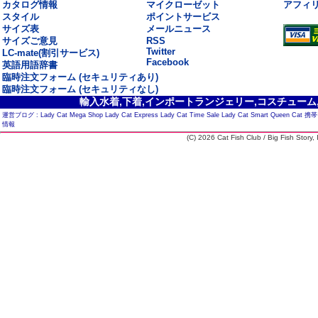
カタログ情報
マイクローゼット
アフィ
スタイル
ポイントサービス
サイズ表
メールニュース
サイズご意見
RSS
Twitter
LC-mate(割引サービス)
Facebook
英語用語辞書
臨時注文フォーム (セキュリティあり)
臨時注文フォーム (セキュリティなし)
輸入水着,下着,インポートランジェリー,コスチューム,セ
運営ブログ :
Lady Cat Mega Shop
Lady Cat Express
Lady Cat Time Sale
Lady Cat Smart
Queen Cat
携帯
情報
(C) 2026 Cat Fish Club / Big Fish Story, I