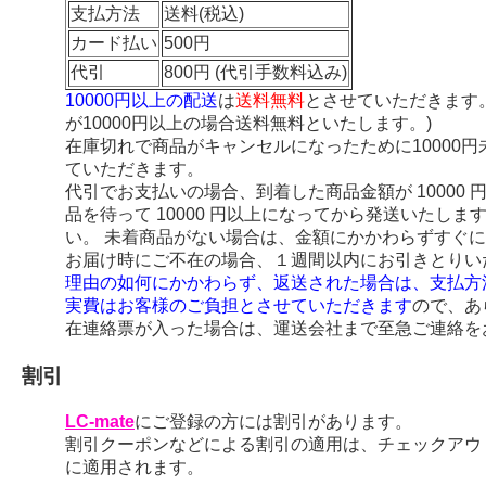
支払方法
送料(税込)
カード払い
500円
代引
800円 (代引手数料込み)
10000円以上の配送
は
送料無料
とさせていただきます
が10000円以上の場合送料無料といたします。)
在庫切れで商品がキャンセルになったために10000
ていただきます。
代引でお支払いの場合、到着した商品金額が 10000
品を待って 10000 円以上になってから発送いたし
い。 未着商品がない場合は、金額にかかわらずすぐ
お届け時にご不在の場合、１週間以内にお引きとりい
理由の如何にかかわらず、返送された場合は、支払方
実費はお客様のご負担とさせていただきます
ので、あ
在連絡票が入った場合は、運送会社まで至急ご連絡を
割引
LC-mate
にご登録の方には割引があります。
割引クーポンなどによる割引の適用は、チェックアウ
に適用されます。