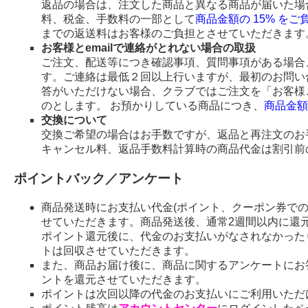
返品の場合は、注文した商品と異なる商品が届いた場
料、税金、手数料の一部として
商品金額の 15% を
までの返送料はお客様のご負担とさせていただきます
お客様とemailで連絡がとれない場合の取扱
ご注文、配送等につき確認事項、質問事項がある場合、
す。ご連絡は最低２回以上行いますが、最初のお問い
答がいただけない場合、クラブではご注文を「お客様
のとします。 お預かりしている商品につき、
商品金額
交換について
交換ご希望の場合はお手数ですが、返品と再注文のお
キャンセル料、返品手数料計算時の商品代金は割引前
ポイントバック／アンケート
商品発送時にお支払い代金(ポイント、クーポン券で
せていただきます。商品発送後、通常2週間以内に還
ポイント還元後に、代金のお支払いがなされなかった
トは回収させていただきます。
また、商品お届け後に、商品に関するアンケートにお
ントを還元させていただきます。
ポイントは次回以降の代金のお支払いにご利用いただ