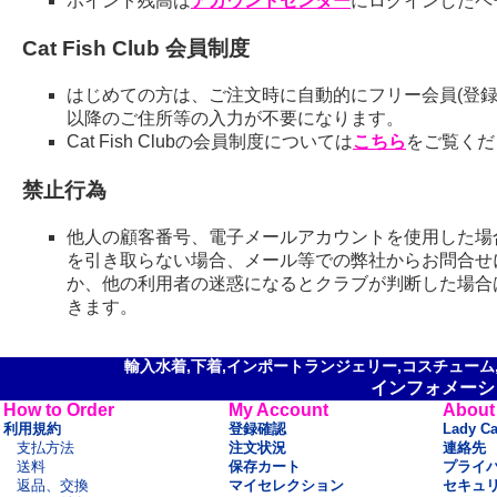
ポイント残高は
アカウントセンター
にログインしたペ
Cat Fish Club 会員制度
はじめての方は、ご注文時に自動的にフリー会員(登録
以降のご住所等の入力が不要になります。
Cat Fish Clubの会員制度については
こちら
をご覧くだ
禁止行為
他人の顧客番号、電子メールアカウントを使用した場
を引き取らない場合、メール等での弊社からお問合せ
か、他の利用者の迷惑になるとクラブが判断した場合
きます。
輸入水着,下着,インポートランジェリー,コスチューム,セ
インフォメーシ
How to Order
My Account
About
利用規約
登録確認
Lady C
支払方法
注文状況
連絡先
送料
保存カート
プライ
返品、交換
マイセレクション
セキュ