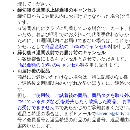
理してください。
締切後６週間以上経過後のキャンセル
締切日から６週間以内にお届けできなかった場合(ク
です。
６週間以内にクラブに到着している場合で、カード、
いため、および代引でのお支払いで代引手数料がかか
ために、６週間以内にお届けできない場合は、これら
ンセルとして
商品金額の 15% のキャンセル料
を申し
締切後６週間以前でお届け前のキャンセル
お客様都合によるキャンセルとさせていただきます。
商品金額の 15% のキャンセル料
を申し受けます。
お届け後の返品
商品にご満足いただけない場合は、特に記載のない限
ご連絡後２週間以内のいずれか早いほう）にご連絡い
す。
但し、
ご使用後、ご試着後の商品、商品タグを取り外
ついているタグなど)を紛失したり破損した商品、 お
お受けできません
のであらかじめご承知おきください
返品ご希望の場合は、まずＥメールで
service@ladyca
号／会員番号と返品希望の商品の商品番号、返品理由
案内いたします。