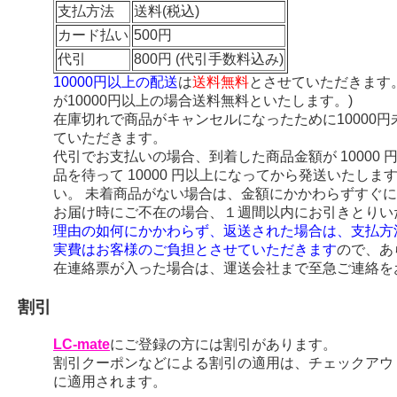
支払方法
送料(税込)
カード払い
500円
代引
800円 (代引手数料込み)
10000円以上の配送
は
送料無料
とさせていただきます
が10000円以上の場合送料無料といたします。)
在庫切れで商品がキャンセルになったために10000
ていただきます。
代引でお支払いの場合、到着した商品金額が 10000
品を待って 10000 円以上になってから発送いたし
い。 未着商品がない場合は、金額にかかわらずすぐ
お届け時にご不在の場合、１週間以内にお引きとりい
理由の如何にかかわらず、返送された場合は、支払方
実費はお客様のご負担とさせていただきます
ので、あ
在連絡票が入った場合は、運送会社まで至急ご連絡を
割引
LC-mate
にご登録の方には割引があります。
割引クーポンなどによる割引の適用は、チェックアウ
に適用されます。