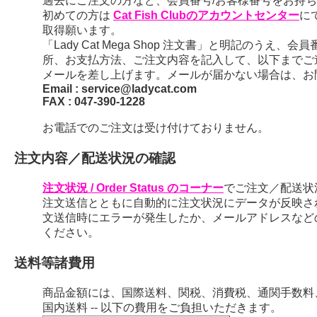
過去にご注文の方など、会員番号/お客様番号をお持ちの
初めての方は
Cat Fish Clubのアカウントセンター
に
取得願います。
「Lady Cat Mega Shop 注文書」と明記のう
所、お支払方法、ご注文内容を記入して、以下までご
メールを差し上げます。メールが届かない場合は、お
Email : service@ladycat.com
FAX : 047-390-1228
お電話でのご注文は受け付けておりません。
注文内容／配送状況の確認
注文状況 / Order Status のコーナー
でご注文／配送状
注文送信とともに自動的に注文状況にデータが反映さ
文送信時にエラーが発生したか、メールアドレスなど
ください。
送料等諸費用
商品金額には、国際送料、関税、消費税、通関手数料
国内送料 -- 以下の費用をご負担いただきます。