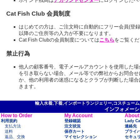
ポイント残高は
アカウントセンター
にログインしたペ
Cat Fish Club 会員制度
はじめての方は、ご注文時に自動的にフリー会員(登録
以降のご住所等の入力が不要になります。
Cat Fish Clubの会員制度については
こちら
をご覧くだ
禁止行為
他人の顧客番号、電子メールアカウントを使用した場
を引き取らない場合、メール等での弊社からお問合せ
か、他の利用者の迷惑になるとクラブが判断した場合
きます。
輸入水着,下着,インポートランジェリー,コスチューム,セ
インフォメーシ
How to Order
My Account
About
利用規約
登録確認
Lady C
支払方法
注文状況
連絡先
送料
保存カート
プライ
返品、交換
マイセレクション
セキュ