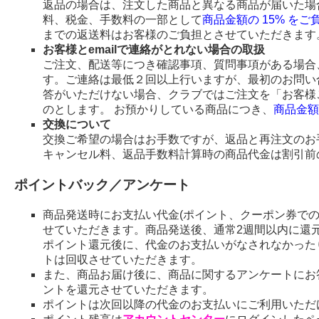
返品の場合は、注文した商品と異なる商品が届いた場
料、税金、手数料の一部として
商品金額の 15% を
までの返送料はお客様のご負担とさせていただきます
お客様とemailで連絡がとれない場合の取扱
ご注文、配送等につき確認事項、質問事項がある場合、
す。ご連絡は最低２回以上行いますが、最初のお問い
答がいただけない場合、クラブではご注文を「お客様
のとします。 お預かりしている商品につき、
商品金額
交換について
交換ご希望の場合はお手数ですが、返品と再注文のお
キャンセル料、返品手数料計算時の商品代金は割引前
ポイントバック／アンケート
商品発送時にお支払い代金(ポイント、クーポン券で
せていただきます。商品発送後、通常2週間以内に還
ポイント還元後に、代金のお支払いがなされなかった
トは回収させていただきます。
また、商品お届け後に、商品に関するアンケートにお
ントを還元させていただきます。
ポイントは次回以降の代金のお支払いにご利用いただ