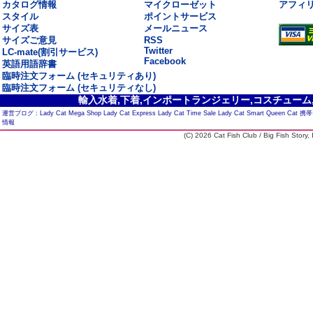
カタログ情報
マイクローゼット
アフィ
スタイル
ポイントサービス
サイズ表
メールニュース
サイズご意見
RSS
Twitter
LC-mate(割引サービス)
Facebook
英語用語辞書
臨時注文フォーム (セキュリティあり)
臨時注文フォーム (セキュリティなし)
輸入水着,下着,インポートランジェリー,コスチューム,セ
運営ブログ :
Lady Cat Mega Shop
Lady Cat Express
Lady Cat Time Sale
Lady Cat Smart
Queen Cat
携帯
情報
(C) 2026 Cat Fish Club / Big Fish Story, I