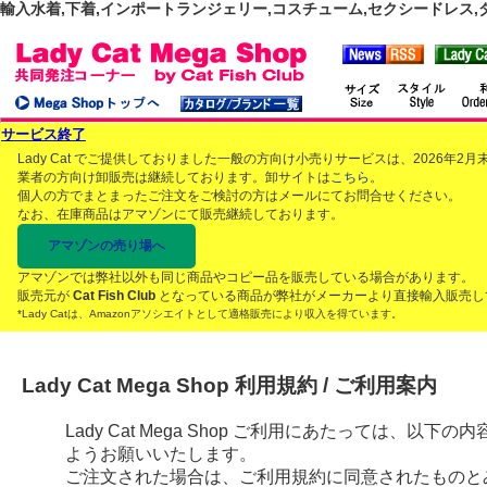
輸入水着,下着,インポートランジェリー,コスチューム,セクシードレス,ダンス
サービス終了
Lady Cat でご提供しておりました一般の方向け小売りサービスは、2026年
業者の方向け卸販売は継続しております。卸サイトは
こちら
。
個人の方でまとまったご注文をご検討の方はメールにてお問合せください。
なお、在庫商品はアマゾンにて販売継続しております。
アマゾンの売り場へ
アマゾンでは弊社以外も同じ商品やコピー品を販売している場合があります。
販売元が
Cat Fish Club
となっている商品が弊社がメーカーより直接輸入販売し
*Lady Catは、Amazonアソシエイトとして適格販売により収入を得ています。
Lady Cat Mega Shop 利用規約 / ご利用案内
Lady Cat Mega Shop ご利用にあたっては、
ようお願いいたします。
ご注文された場合は、ご利用規約に同意されたものと