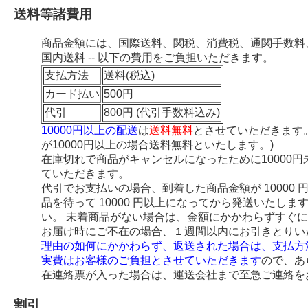
送料等諸費用
商品金額には、国際送料、関税、消費税、通関手数料
国内送料 -- 以下の費用をご負担いただきます。
支払方法
送料(税込)
カード払い
500円
代引
800円 (代引手数料込み)
10000円以上の配送
は
送料無料
とさせていただきます
が10000円以上の場合送料無料といたします。)
在庫切れで商品がキャンセルになったために10000
ていただきます。
代引でお支払いの場合、到着した商品金額が 10000
品を待って 10000 円以上になってから発送いたし
い。 未着商品がない場合は、金額にかかわらずすぐ
お届け時にご不在の場合、１週間以内にお引きとりい
理由の如何にかかわらず、返送された場合は、支払方
実費はお客様のご負担とさせていただきます
ので、あ
在連絡票が入った場合は、運送会社まで至急ご連絡を
割引