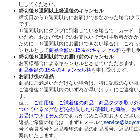
理してください。
締切後６週間以上経過後のキャンセル
締切日から６週間以内にお届けできなかった場合(ク
です。
６週間以内にクラブに到着している場合で、カード、
いため、および代引でのお支払いで代引手数料がかか
ために、６週間以内にお届けできない場合は、これら
ンセルとして
商品金額の 15% のキャンセル料
を申し
締切後６週間以前でお届け前のキャンセル
お客様都合によるキャンセルとさせていただきます。
商品金額の 15% のキャンセル料
を申し受けます。
お届け後の返品
商品にご満足いただけない場合は、特に記載のない限
ご連絡後２週間以内のいずれか早いほう）にご連絡い
す。
但し、
ご使用後、ご試着後の商品、商品タグを取り外
ついているタグなど)を紛失したり破損した商品、 お
お受けできません
のであらかじめご承知おきください
返品ご希望の場合は、まずＥメールで
service@ladyca
号／会員番号と返品希望の商品の商品番号、返品理由
案内いたします。