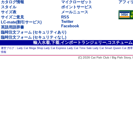
カタログ情報
マイクローゼット
アフィ
スタイル
ポイントサービス
サイズ表
メールニュース
サイズご意見
RSS
Twitter
LC-mate(割引サービス)
Facebook
英語用語辞書
臨時注文フォーム (セキュリティあり)
臨時注文フォーム (セキュリティなし)
輸入水着,下着,インポートランジェリー,コスチューム,セ
運営ブログ :
Lady Cat Mega Shop
Lady Cat Express
Lady Cat Time Sale
Lady Cat Smart
Queen Cat
携帯
情報
(C) 2026 Cat Fish Club / Big Fish Story, I