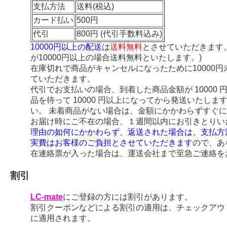
支払方法
送料(税込)
カード払い
500円
代引
800円 (代引手数料込み)
10000円以上の配送
は
送料無料
とさせていただきます
が10000円以上の場合送料無料といたします。)
在庫切れで商品がキャンセルになったために10000
ていただきます。
代引でお支払いの場合、到着した商品金額が 10000
品を待って 10000 円以上になってから発送いたし
い。 未着商品がない場合は、金額にかかわらずすぐ
お届け時にご不在の場合、１週間以内にお引きとりい
理由の如何にかかわらず、返送された場合は、支払方
実費はお客様のご負担とさせていただきます
ので、あ
在連絡票が入った場合は、運送会社まで至急ご連絡を
割引
LC-mate
にご登録の方には割引があります。
割引クーポンなどによる割引の適用は、チェックアウ
に適用されます。