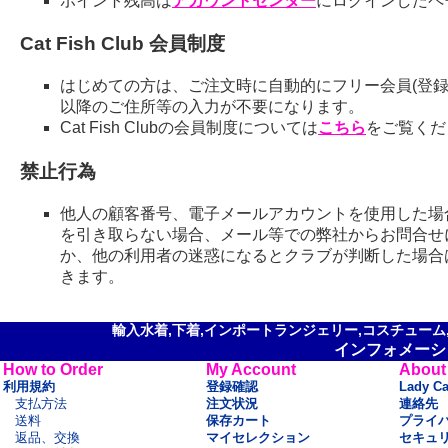
ポイント残高は
アカウントセンター
にログインしたペ
Cat Fish Club 会員制度
はじめての方は、ご注文時に自動的にフリー会員(登録
以降のご住所等の入力が不要になります。
Cat Fish Clubの会員制度については
こちら
をご覧くだ
禁止行為
他人の顧客番号、電子メールアカウントを使用した場
を引き取らない場合、メール等での弊社からお問合せ
か、他の利用者の迷惑になるとクラブが判断した場合
きます。
輸入水着,下着,インポートランジェリー,コスチューム,セ
インフォメーシ
How to Order
My Account
About
利用規約
登録確認
Lady C
支払方法
注文状況
連絡先
送料
保存カート
プライ
返品、交換
マイセレクション
セキュ