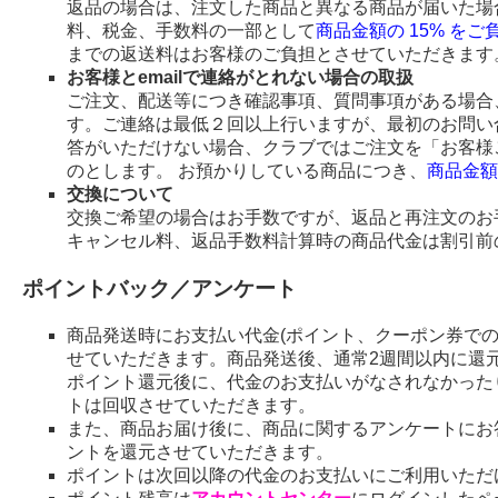
返品の場合は、注文した商品と異なる商品が届いた場
料、税金、手数料の一部として
商品金額の 15% を
までの返送料はお客様のご負担とさせていただきます
お客様とemailで連絡がとれない場合の取扱
ご注文、配送等につき確認事項、質問事項がある場合、
す。ご連絡は最低２回以上行いますが、最初のお問い
答がいただけない場合、クラブではご注文を「お客様
のとします。 お預かりしている商品につき、
商品金額
交換について
交換ご希望の場合はお手数ですが、返品と再注文のお
キャンセル料、返品手数料計算時の商品代金は割引前
ポイントバック／アンケート
商品発送時にお支払い代金(ポイント、クーポン券で
せていただきます。商品発送後、通常2週間以内に還
ポイント還元後に、代金のお支払いがなされなかった
トは回収させていただきます。
また、商品お届け後に、商品に関するアンケートにお
ントを還元させていただきます。
ポイントは次回以降の代金のお支払いにご利用いただ