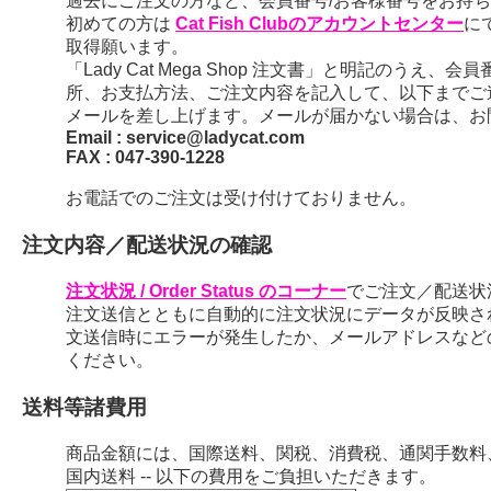
過去にご注文の方など、会員番号/お客様番号をお持ちの
初めての方は
Cat Fish Clubのアカウントセンター
に
取得願います。
「Lady Cat Mega Shop 注文書」と明記のう
所、お支払方法、ご注文内容を記入して、以下までご
メールを差し上げます。メールが届かない場合は、お
Email : service@ladycat.com
FAX : 047-390-1228
お電話でのご注文は受け付けておりません。
注文内容／配送状況の確認
注文状況 / Order Status のコーナー
でご注文／配送状
注文送信とともに自動的に注文状況にデータが反映さ
文送信時にエラーが発生したか、メールアドレスなど
ください。
送料等諸費用
商品金額には、国際送料、関税、消費税、通関手数料
国内送料 -- 以下の費用をご負担いただきます。