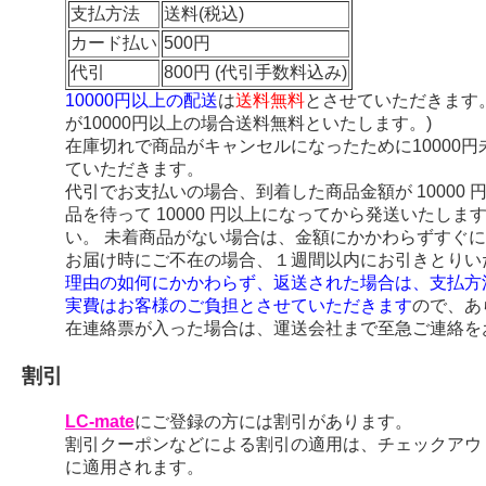
支払方法
送料(税込)
カード払い
500円
代引
800円 (代引手数料込み)
10000円以上の配送
は
送料無料
とさせていただきます
が10000円以上の場合送料無料といたします。)
在庫切れで商品がキャンセルになったために10000
ていただきます。
代引でお支払いの場合、到着した商品金額が 10000
品を待って 10000 円以上になってから発送いたし
い。 未着商品がない場合は、金額にかかわらずすぐ
お届け時にご不在の場合、１週間以内にお引きとりい
理由の如何にかかわらず、返送された場合は、支払方
実費はお客様のご負担とさせていただきます
ので、あ
在連絡票が入った場合は、運送会社まで至急ご連絡を
割引
LC-mate
にご登録の方には割引があります。
割引クーポンなどによる割引の適用は、チェックアウ
に適用されます。