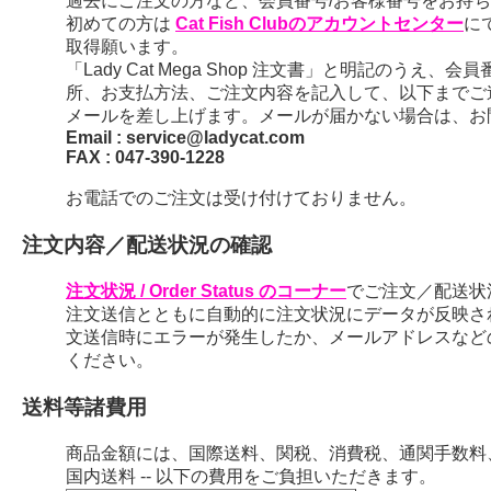
過去にご注文の方など、会員番号/お客様番号をお持ちの
初めての方は
Cat Fish Clubのアカウントセンター
に
取得願います。
「Lady Cat Mega Shop 注文書」と明記のう
所、お支払方法、ご注文内容を記入して、以下までご
メールを差し上げます。メールが届かない場合は、お
Email : service@ladycat.com
FAX : 047-390-1228
お電話でのご注文は受け付けておりません。
注文内容／配送状況の確認
注文状況 / Order Status のコーナー
でご注文／配送状
注文送信とともに自動的に注文状況にデータが反映さ
文送信時にエラーが発生したか、メールアドレスなど
ください。
送料等諸費用
商品金額には、国際送料、関税、消費税、通関手数料
国内送料 -- 以下の費用をご負担いただきます。