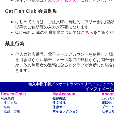
ポイント残高は
アカウントセンター
にログインしたペ
Cat Fish Club 会員制度
はじめての方は、ご注文時に自動的にフリー会員(登録
以降のご住所等の入力が不要になります。
Cat Fish Clubの会員制度については
こちら
をご覧くだ
禁止行為
他人の顧客番号、電子メールアカウントを使用した場
を引き取らない場合、メール等での弊社からお問合せ
か、他の利用者の迷惑になるとクラブが判断した場合
きます。
輸入水着,下着,インポートランジェリー,コスチューム,セ
インフォメーシ
How to Order
My Account
About
利用規約
登録確認
Lady C
支払方法
注文状況
連絡先
送料
保存カート
プライ
返品、交換
マイセレクション
セキュ