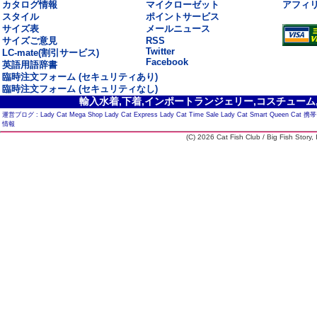
カタログ情報
マイクローゼット
アフィ
スタイル
ポイントサービス
サイズ表
メールニュース
サイズご意見
RSS
Twitter
LC-mate(割引サービス)
Facebook
英語用語辞書
臨時注文フォーム (セキュリティあり)
臨時注文フォーム (セキュリティなし)
輸入水着,下着,インポートランジェリー,コスチューム,セ
運営ブログ :
Lady Cat Mega Shop
Lady Cat Express
Lady Cat Time Sale
Lady Cat Smart
Queen Cat
携帯
情報
(C) 2026 Cat Fish Club / Big Fish Story, I