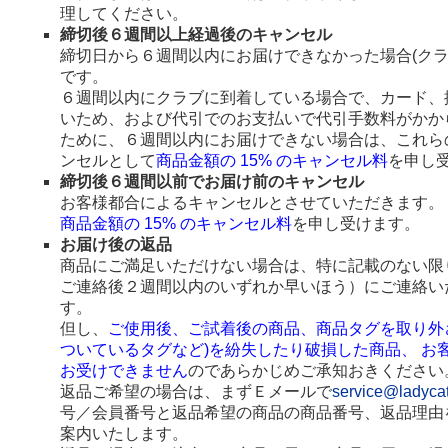
理してください。
締切後６週間以上経過後のキャンセル
締切日から６週間以内にお届けできなかった場合(ク
です。
６週間以内にクラブに到着している場合で、カード、
いため、および代引でのお支払いで代引手数料がかか
ために、６週間以内にお届けできない場合は、これら
ンセルとして
商品金額の 15% のキャンセル料
を申し
締切後６週間以前でお届け前のキャンセル
お客様都合によるキャンセルとさせていただきます。
商品金額の 15% のキャンセル料
を申し受けます。
お届け後の返品
商品にご満足いただけない場合は、特に記載のない限
ご連絡後２週間以内のいずれか早いほう）にご連絡い
す。
但し、
ご使用後、ご試着後の商品、商品タグを取り外
ついているタグなど)を紛失したり破損した商品、 お
お受けできません
のであらかじめご承知おきください
返品ご希望の場合は、まずＥメールで
service@ladyca
号／会員番号と返品希望の商品の商品番号、返品理由
案内いたします。