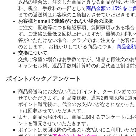
返品の場合は、注文した商品と異なる商品が届いた場
料、税金、手数料の一部として
商品金額の 15% を
までの返送料はお客様のご負担とさせていただきます
お客様とemailで連絡がとれない場合の取扱
ご注文、配送等につき確認事項、質問事項がある場合、
す。ご連絡は最低２回以上行いますが、最初のお問い
答がいただけない場合、クラブではご注文を「お客様
のとします。 お預かりしている商品につき、
商品金額
交換について
交換ご希望の場合はお手数ですが、返品と再注文のお
キャンセル料、返品手数料計算時の商品代金は割引前
ポイントバック／アンケート
商品発送時にお支払い代金(ポイント、クーポン券で
せていただきます。商品発送後、通常2週間以内に還
ポイント還元後に、代金のお支払いがなされなかった
トは回収させていただきます。
また、商品お届け後に、商品に関するアンケートにお
ントを還元させていただきます。
ポイントは次回以降の代金のお支払いにご利用いただ