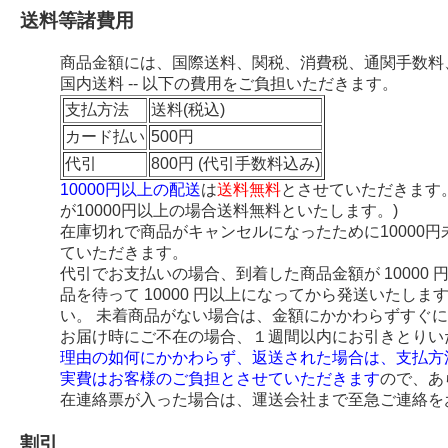
送料等諸費用
商品金額には、国際送料、関税、消費税、通関手数料
国内送料 -- 以下の費用をご負担いただきます。
支払方法
送料(税込)
カード払い
500円
代引
800円 (代引手数料込み)
10000円以上の配送
は
送料無料
とさせていただきます
が10000円以上の場合送料無料といたします。)
在庫切れで商品がキャンセルになったために10000
ていただきます。
代引でお支払いの場合、到着した商品金額が 10000
品を待って 10000 円以上になってから発送いたし
い。 未着商品がない場合は、金額にかかわらずすぐ
お届け時にご不在の場合、１週間以内にお引きとりい
理由の如何にかかわらず、返送された場合は、支払方
実費はお客様のご負担とさせていただきます
ので、あ
在連絡票が入った場合は、運送会社まで至急ご連絡を
割引