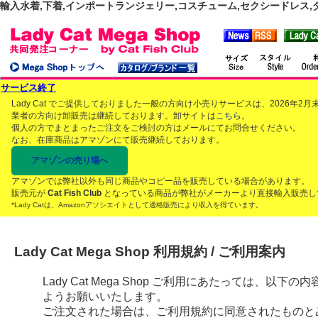
輸入水着,下着,インポートランジェリー,コスチューム,セクシードレス,ダンス
サービス終了
Lady Cat でご提供しておりました一般の方向け小売りサービスは、2026年
業者の方向け卸販売は継続しております。卸サイトは
こちら
。
個人の方でまとまったご注文をご検討の方はメールにてお問合せください。
なお、在庫商品はアマゾンにて販売継続しております。
アマゾンの売り場へ
アマゾンでは弊社以外も同じ商品やコピー品を販売している場合があります。
販売元が
Cat Fish Club
となっている商品が弊社がメーカーより直接輸入販売し
*Lady Catは、Amazonアソシエイトとして適格販売により収入を得ています。
Lady Cat Mega Shop 利用規約 / ご利用案内
Lady Cat Mega Shop ご利用にあたっては、
ようお願いいたします。
ご注文された場合は、ご利用規約に同意されたものと