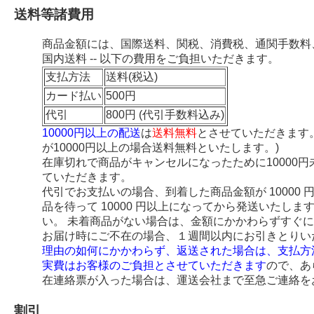
送料等諸費用
商品金額には、国際送料、関税、消費税、通関手数料
国内送料 -- 以下の費用をご負担いただきます。
支払方法
送料(税込)
カード払い
500円
代引
800円 (代引手数料込み)
10000円以上の配送
は
送料無料
とさせていただきます
が10000円以上の場合送料無料といたします。)
在庫切れで商品がキャンセルになったために10000
ていただきます。
代引でお支払いの場合、到着した商品金額が 10000
品を待って 10000 円以上になってから発送いたし
い。 未着商品がない場合は、金額にかかわらずすぐ
お届け時にご不在の場合、１週間以内にお引きとりい
理由の如何にかかわらず、返送された場合は、支払方
実費はお客様のご負担とさせていただきます
ので、あ
在連絡票が入った場合は、運送会社まで至急ご連絡を
割引