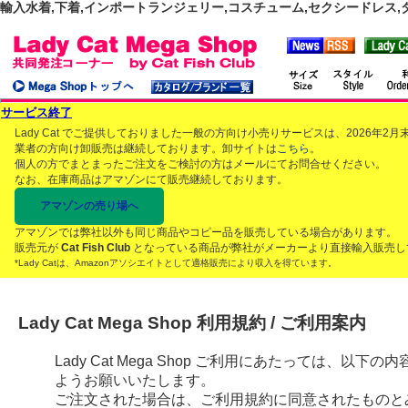
輸入水着,下着,インポートランジェリー,コスチューム,セクシードレス,ダンス
サービス終了
Lady Cat でご提供しておりました一般の方向け小売りサービスは、2026年
業者の方向け卸販売は継続しております。卸サイトは
こちら
。
個人の方でまとまったご注文をご検討の方はメールにてお問合せください。
なお、在庫商品はアマゾンにて販売継続しております。
アマゾンの売り場へ
アマゾンでは弊社以外も同じ商品やコピー品を販売している場合があります。
販売元が
Cat Fish Club
となっている商品が弊社がメーカーより直接輸入販売し
*Lady Catは、Amazonアソシエイトとして適格販売により収入を得ています。
Lady Cat Mega Shop 利用規約 / ご利用案内
Lady Cat Mega Shop ご利用にあたっては、
ようお願いいたします。
ご注文された場合は、ご利用規約に同意されたものと