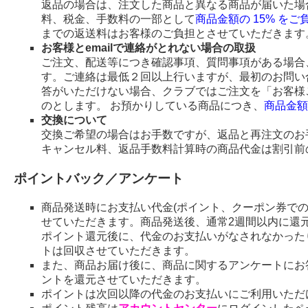
返品の場合は、注文した商品と異なる商品が届いた場
料、税金、手数料の一部として
商品金額の 15% を
までの返送料はお客様のご負担とさせていただきます
お客様とemailで連絡がとれない場合の取扱
ご注文、配送等につき確認事項、質問事項がある場合、
す。ご連絡は最低２回以上行いますが、最初のお問い
答がいただけない場合、クラブではご注文を「お客様
のとします。 お預かりしている商品につき、
商品金額
交換について
交換ご希望の場合はお手数ですが、返品と再注文のお
キャンセル料、返品手数料計算時の商品代金は割引前
ポイントバック／アンケート
商品発送時にお支払い代金(ポイント、クーポン券で
せていただきます。商品発送後、通常2週間以内に還
ポイント還元後に、代金のお支払いがなされなかった
トは回収させていただきます。
また、商品お届け後に、商品に関するアンケートにお
ントを還元させていただきます。
ポイントは次回以降の代金のお支払いにご利用いただ