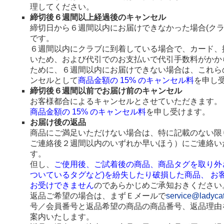
理してください。
締切後６週間以上経過後のキャンセル
締切日から６週間以内にお届けできなかった場合(ク
です。
６週間以内にクラブに到着している場合で、カード、
いため、および代引でのお支払いで代引手数料がかか
ために、６週間以内にお届けできない場合は、これら
ンセルとして
商品金額の 15% のキャンセル料
を申し
締切後６週間以前でお届け前のキャンセル
お客様都合によるキャンセルとさせていただきます。
商品金額の 15% のキャンセル料
を申し受けます。
お届け後の返品
商品にご満足いただけない場合は、特に記載のない限
ご連絡後２週間以内のいずれか早いほう）にご連絡い
す。
但し、
ご使用後、ご試着後の商品、商品タグを取り外
ついているタグなど)を紛失したり破損した商品、 お
お受けできません
のであらかじめご承知おきください
返品ご希望の場合は、まずＥメールで
service@ladyca
号／会員番号と返品希望の商品の商品番号、返品理由
案内いたします。