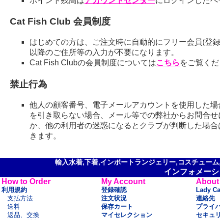
ポイント残高は
アカウントセンター
にログインしたペ
Cat Fish Club 会員制度
はじめての方は、ご注文時に自動的にフリー会員(登録
以降のご住所等の入力が不要になります。
Cat Fish Clubの会員制度については
こちら
をご覧くだ
禁止行為
他人の顧客番号、電子メールアカウントを使用した場
を引き取らない場合、メール等での弊社からお問合せ
か、他の利用者の迷惑になるとクラブが判断した場合
きます。
輸入水着,下着,インポートランジェリー,コスチューム,セ
インフォメーシ
How to Order
My Account
About
利用規約
登録確認
Lady C
支払方法
注文状況
連絡先
送料
保存カート
プライ
返品、交換
マイセレクション
セキュ