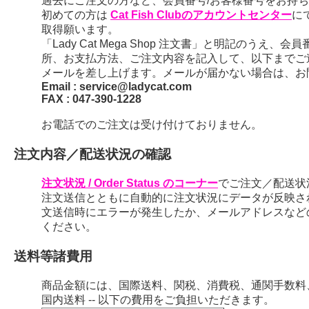
過去にご注文の方など、会員番号/お客様番号をお持ちの
初めての方は
Cat Fish Clubのアカウントセンター
に
取得願います。
「Lady Cat Mega Shop 注文書」と明記のう
所、お支払方法、ご注文内容を記入して、以下までご
メールを差し上げます。メールが届かない場合は、お
Email : service@ladycat.com
FAX : 047-390-1228
お電話でのご注文は受け付けておりません。
注文内容／配送状況の確認
注文状況 / Order Status のコーナー
でご注文／配送状
注文送信とともに自動的に注文状況にデータが反映さ
文送信時にエラーが発生したか、メールアドレスなど
ください。
送料等諸費用
商品金額には、国際送料、関税、消費税、通関手数料
国内送料 -- 以下の費用をご負担いただきます。