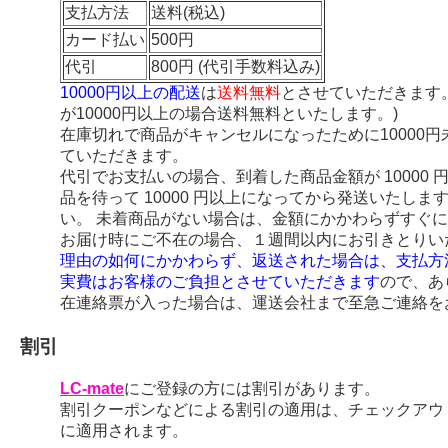
支払方法
送料(税込)
カード払い
500円
代引
800円 (代引手数料込み)
10000円以上の配送
は
送料無料
とさせていただきます
が10000円以上の場合送料無料といたします。)
在庫切れで商品がキャンセルになったために10000
ていただきます。
代引でお支払いの場合、到着した商品金額が 10000
品を待って 10000 円以上になってから発送いたし
い。 未着商品がない場合は、金額にかかわらずすぐ
お届け時にご不在の場合、１週間以内にお引きとりい
理由の如何にかかわらず、返送された場合は、支払方
実費はお客様のご負担とさせていただきます
ので、あ
在連絡票が入った場合は、運送会社まで至急ご連絡を
割引
LC-mate
にご登録の方には割引があります。
割引クーポンなどによる割引の適用は、チェックアウ
に適用されます。