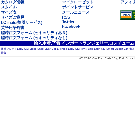
カタログ情報
マイクローゼット
アフィ
スタイル
ポイントサービス
サイズ表
メールニュース
サイズご意見
RSS
Twitter
LC-mate(割引サービス)
Facebook
英語用語辞書
臨時注文フォーム (セキュリティあり)
臨時注文フォーム (セキュリティなし)
輸入水着,下着,インポートランジェリー,コスチューム,セ
運営ブログ :
Lady Cat Mega Shop
Lady Cat Express
Lady Cat Time Sale
Lady Cat Smart
Queen Cat
携帯
情報
(C) 2026 Cat Fish Club / Big Fish Story, I