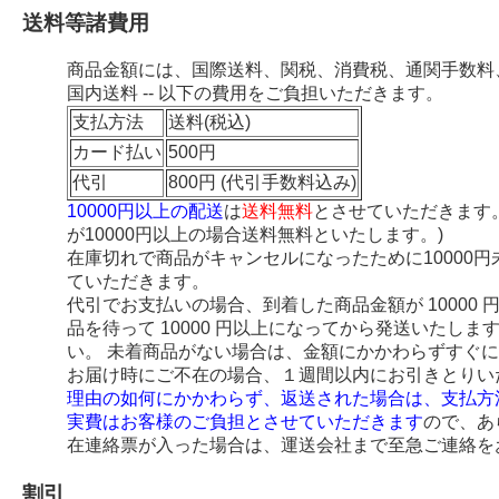
送料等諸費用
商品金額には、国際送料、関税、消費税、通関手数料
国内送料 -- 以下の費用をご負担いただきます。
支払方法
送料(税込)
カード払い
500円
代引
800円 (代引手数料込み)
10000円以上の配送
は
送料無料
とさせていただきます
が10000円以上の場合送料無料といたします。)
在庫切れで商品がキャンセルになったために10000
ていただきます。
代引でお支払いの場合、到着した商品金額が 10000
品を待って 10000 円以上になってから発送いたし
い。 未着商品がない場合は、金額にかかわらずすぐ
お届け時にご不在の場合、１週間以内にお引きとりい
理由の如何にかかわらず、返送された場合は、支払方
実費はお客様のご負担とさせていただきます
ので、あ
在連絡票が入った場合は、運送会社まで至急ご連絡を
割引