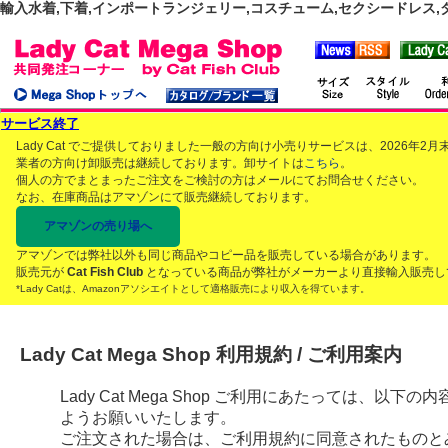
輸入水着,下着,インポートランジェリー,コスチューム,セクシードレス,ダンス
サービス終了
Lady Cat でご提供しておりました一般の方向け小売りサービスは、2026年
業者の方向け卸販売は継続しております。卸サイトは
こちら
。
個人の方でまとまったご注文をご検討の方はメールにてお問合せください。
なお、在庫商品はアマゾンにて販売継続しております。
アマゾンの売り場へ
アマゾンでは弊社以外も同じ商品やコピー品を販売している場合があります。
販売元が
Cat Fish Club
となっている商品が弊社がメーカーより直接輸入販売し
*Lady Catは、Amazonアソシエイトとして適格販売により収入を得ています。
Lady Cat Mega Shop 利用規約 / ご利用案内
Lady Cat Mega Shop ご利用にあたっては、
ようお願いいたします。
ご注文された場合は、ご利用規約に同意されたものと