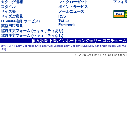
カタログ情報
マイクローゼット
アフィ
スタイル
ポイントサービス
サイズ表
メールニュース
サイズご意見
RSS
Twitter
LC-mate(割引サービス)
Facebook
英語用語辞書
臨時注文フォーム (セキュリティあり)
臨時注文フォーム (セキュリティなし)
輸入水着,下着,インポートランジェリー,コスチューム,セ
運営ブログ :
Lady Cat Mega Shop
Lady Cat Express
Lady Cat Time Sale
Lady Cat Smart
Queen Cat
携帯
情報
(C) 2026 Cat Fish Club / Big Fish Story, I