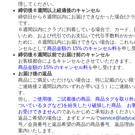
理してください。
締切後６週間以上経過後のキャンセル
締切日から６週間以内にお届けできなかった場合(ク
です。
６週間以内にクラブに到着している場合で、カード、
いため、および代引でのお支払いで代引手数料がかか
ために、６週間以内にお届けできない場合は、これら
ンセルとして
商品金額の 15% のキャンセル料
を申し
締切後６週間以前でお届け前のキャンセル
お客様都合によるキャンセルとさせていただきます。
商品金額の 15% のキャンセル料
を申し受けます。
お届け後の返品
商品にご満足いただけない場合は、特に記載のない限
ご連絡後２週間以内のいずれか早いほう）にご連絡い
す。
但し、
ご使用後、ご試着後の商品、商品タグを取り外
ついているタグなど)を紛失したり破損した商品、 お
お受けできません
のであらかじめご承知おきください
返品ご希望の場合は、まずＥメールで
service@ladyca
号／会員番号と返品希望の商品の商品番号、返品理由
案内いたします。