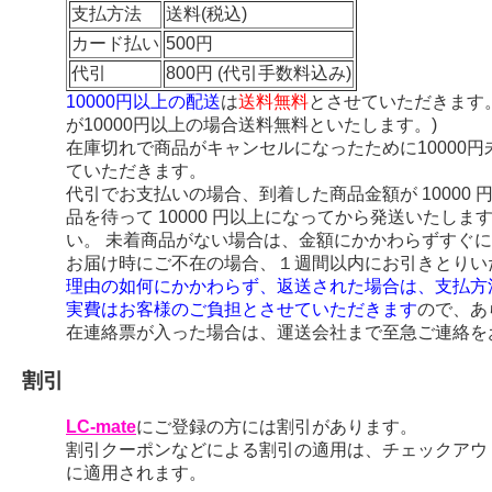
支払方法
送料(税込)
カード払い
500円
代引
800円 (代引手数料込み)
10000円以上の配送
は
送料無料
とさせていただきます
が10000円以上の場合送料無料といたします。)
在庫切れで商品がキャンセルになったために10000
ていただきます。
代引でお支払いの場合、到着した商品金額が 10000
品を待って 10000 円以上になってから発送いたし
い。 未着商品がない場合は、金額にかかわらずすぐ
お届け時にご不在の場合、１週間以内にお引きとりい
理由の如何にかかわらず、返送された場合は、支払方
実費はお客様のご負担とさせていただきます
ので、あ
在連絡票が入った場合は、運送会社まで至急ご連絡を
割引
LC-mate
にご登録の方には割引があります。
割引クーポンなどによる割引の適用は、チェックアウ
に適用されます。