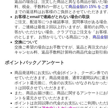
返品の場合は、注文した商品と異なる商品が届いた場
料、税金、手数料の一部として
商品金額の 15% を
までの返送料はお客様のご負担とさせていただきます
お客様とemailで連絡がとれない場合の取扱
ご注文、配送等につき確認事項、質問事項がある場合、
す。ご連絡は最低２回以上行いますが、最初のお問い
答がいただけない場合、クラブではご注文を「お客様
のとします。 お預かりしている商品につき、
商品金額
交換について
交換ご希望の場合はお手数ですが、返品と再注文のお
キャンセル料、返品手数料計算時の商品代金は割引前
ポイントバック／アンケート
商品発送時にお支払い代金(ポイント、クーポン券で
せていただきます。商品発送後、通常2週間以内に還
ポイント還元後に、代金のお支払いがなされなかった
トは回収させていただきます。
また、商品お届け後に、商品に関するアンケートにお
ントを還元させていただきます。
ポイントは次回以降の代金のお支払いにご利用いただ