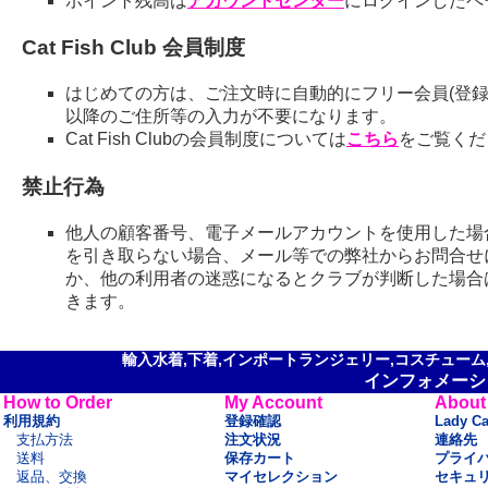
ポイント残高は
アカウントセンター
にログインしたペ
Cat Fish Club 会員制度
はじめての方は、ご注文時に自動的にフリー会員(登録
以降のご住所等の入力が不要になります。
Cat Fish Clubの会員制度については
こちら
をご覧くだ
禁止行為
他人の顧客番号、電子メールアカウントを使用した場
を引き取らない場合、メール等での弊社からお問合せ
か、他の利用者の迷惑になるとクラブが判断した場合
きます。
輸入水着,下着,インポートランジェリー,コスチューム,セ
インフォメーシ
How to Order
My Account
About
利用規約
登録確認
Lady C
支払方法
注文状況
連絡先
送料
保存カート
プライ
返品、交換
マイセレクション
セキュ