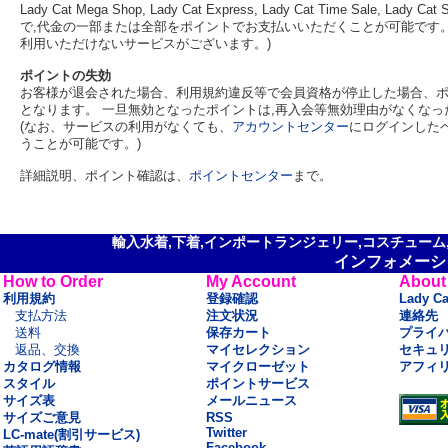
Lady Cat Mega Shop, Lady Cat Express, Lady Cat Time Sa
で,代金の一部または全部をポイントでお支払いいただくことが可能です。 
利用いただけないサービスがございます。)
ポイントの失効
お客様が退会された場合、利用規約違反等で会員資格が停止した場合、ポ
となります。 一旦無効となったポイントは,再入会等無効理由がなくな
(なお、サービスの利用がなくても、
アカウントセンター
にログインした
うことが可能です。)
詳細説明、ポイント確認は、
ポイントセンター
まで。
輸入水着,下着,インポートランジェリー,コスチューム,セ
インフォメーシ
How to Order
My Account
About
利用規約
登録確認
Lady C
支払方法
注文状況
連絡先
送料
保存カート
プライ
返品、交換
マイセレクション
セキュ
カタログ情報
マイクローゼット
アフィ
スタイル
ポイントサービス
サイズ表
メールニュース
サイズご意見
RSS
Twitter
LC-mate(割引サービス)
Facebook