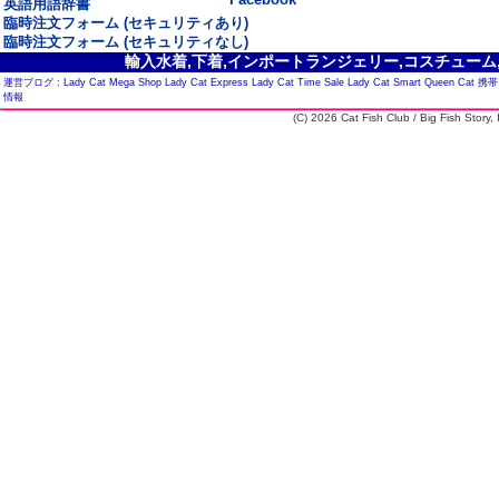
英語用語辞書
臨時注文フォーム (セキュリティあり)
臨時注文フォーム (セキュリティなし)
輸入水着,下着,インポートランジェリー,コスチューム,セ
運営ブログ :
Lady Cat Mega Shop
Lady Cat Express
Lady Cat Time Sale
Lady Cat Smart
Queen Cat
携帯
情報
(C) 2026 Cat Fish Club / Big Fish Story, I