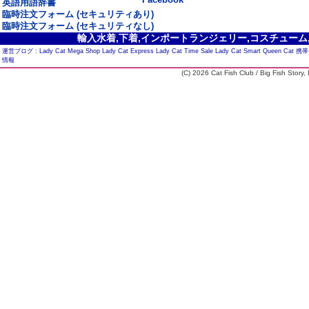
英語用語辞書
臨時注文フォーム (セキュリティあり)
臨時注文フォーム (セキュリティなし)
輸入水着,下着,インポートランジェリー,コスチューム,セ
運営ブログ :
Lady Cat Mega Shop
Lady Cat Express
Lady Cat Time Sale
Lady Cat Smart
Queen Cat
携帯
情報
(C) 2026 Cat Fish Club / Big Fish Story, I