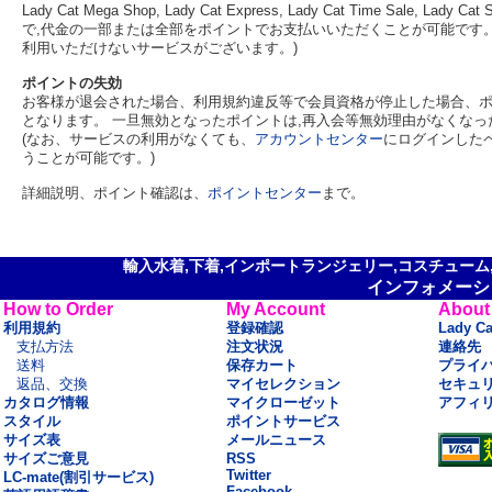
Lady Cat Mega Shop, Lady Cat Express, Lady Cat Time Sa
で,代金の一部または全部をポイントでお支払いいただくことが可能です。 
利用いただけないサービスがございます。)
ポイントの失効
お客様が退会された場合、利用規約違反等で会員資格が停止した場合、ポ
となります。 一旦無効となったポイントは,再入会等無効理由がなくな
(なお、サービスの利用がなくても、
アカウントセンター
にログインした
うことが可能です。)
詳細説明、ポイント確認は、
ポイントセンター
まで。
輸入水着,下着,インポートランジェリー,コスチューム,セ
インフォメーシ
How to Order
My Account
About
利用規約
登録確認
Lady C
支払方法
注文状況
連絡先
送料
保存カート
プライ
返品、交換
マイセレクション
セキュ
カタログ情報
マイクローゼット
アフィ
スタイル
ポイントサービス
サイズ表
メールニュース
サイズご意見
RSS
Twitter
LC-mate(割引サービス)
Facebook