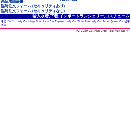
英語用語辞書
臨時注文フォーム (セキュリティあり)
臨時注文フォーム (セキュリティなし)
輸入水着,下着,インポートランジェリー,コスチューム,セ
運営ブログ :
Lady Cat Mega Shop
Lady Cat Express
Lady Cat Time Sale
Lady Cat Smart
Queen Cat
携帯
情報
(C) 2026 Cat Fish Club / Big Fish Story, I