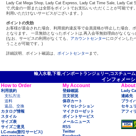
Lady Cat Mega Shop, Lady Cat Express, Lady Cat Time Sa
で,代金の一部または全部をポイントでお支払いいただくことが可能です。 
利用いただけないサービスがございます。)
ポイントの失効
お客様が退会された場合、利用規約違反等で会員資格が停止した場合、ポ
となります。 一旦無効となったポイントは,再入会等無効理由がなくな
(なお、サービスの利用がなくても、
アカウントセンター
にログインした
うことが可能です。)
詳細説明、ポイント確認は、
ポイントセンター
まで。
輸入水着,下着,インポートランジェリー,コスチューム,セ
インフォメーシ
How to Order
My Account
About
利用規約
登録確認
Lady C
支払方法
注文状況
連絡先
送料
保存カート
プライ
返品、交換
マイセレクション
セキュ
カタログ情報
マイクローゼット
アフィ
スタイル
ポイントサービス
サイズ表
メールニュース
サイズご意見
RSS
Twitter
LC-mate(割引サービス)
Facebook