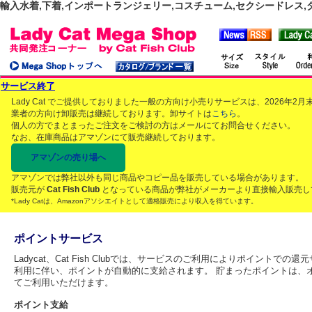
輸入水着,下着,インポートランジェリー,コスチューム,セクシードレス,ダンス
サービス終了
Lady Cat でご提供しておりました一般の方向け小売りサービスは、2026年
業者の方向け卸販売は継続しております。卸サイトは
こちら
。
個人の方でまとまったご注文をご検討の方はメールにてお問合せください。
なお、在庫商品はアマゾンにて販売継続しております。
アマゾンの売り場へ
アマゾンでは弊社以外も同じ商品やコピー品を販売している場合があります。
販売元が
Cat Fish Club
となっている商品が弊社がメーカーより直接輸入販売し
*Lady Catは、Amazonアソシエイトとして適格販売により収入を得ています。
ポイントサービス
Ladycat、Cat Fish Clubでは、サービスのご利用によりポイント
利用に伴い、ポイントが自動的に支給されます。 貯まったポイントは、
てご利用いただけます。
ポイント支給