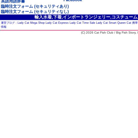
英語用語辞書
臨時注文フォーム (セキュリティあり)
臨時注文フォーム (セキュリティなし)
輸入水着,下着,インポートランジェリー,コスチューム,セ
運営ブログ :
Lady Cat Mega Shop
Lady Cat Express
Lady Cat Time Sale
Lady Cat Smart
Queen Cat
携帯
情報
(C) 2026 Cat Fish Club / Big Fish Story, I