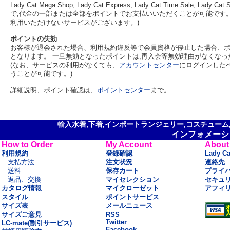
Lady Cat Mega Shop, Lady Cat Express, Lady Cat Time Sa
で,代金の一部または全部をポイントでお支払いいただくことが可能です。 
利用いただけないサービスがございます。)
ポイントの失効
お客様が退会された場合、利用規約違反等で会員資格が停止した場合、ポ
となります。 一旦無効となったポイントは,再入会等無効理由がなくな
(なお、サービスの利用がなくても、
アカウントセンター
にログインした
うことが可能です。)
詳細説明、ポイント確認は、
ポイントセンター
まで。
輸入水着,下着,インポートランジェリー,コスチューム,セ
インフォメーシ
How to Order
My Account
About
利用規約
登録確認
Lady C
支払方法
注文状況
連絡先
送料
保存カート
プライ
返品、交換
マイセレクション
セキュ
カタログ情報
マイクローゼット
アフィ
スタイル
ポイントサービス
サイズ表
メールニュース
サイズご意見
RSS
Twitter
LC-mate(割引サービス)
Facebook