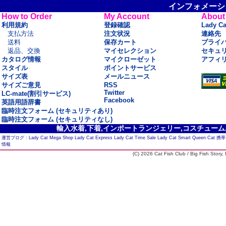
インフォメーシ
How to Order
My Account
About
利用規約
登録確認
Lady C
支払方法
注文状況
連絡先
送料
保存カート
プライ
返品、交換
マイセレクション
セキュ
カタログ情報
マイクローゼット
アフィ
スタイル
ポイントサービス
サイズ表
メールニュース
サイズご意見
RSS
Twitter
LC-mate(割引サービス)
Facebook
英語用語辞書
臨時注文フォーム (セキュリティあり)
臨時注文フォーム (セキュリティなし)
輸入水着,下着,インポートランジェリー,コスチューム,セ
運営ブログ :
Lady Cat Mega Shop
Lady Cat Express
Lady Cat Time Sale
Lady Cat Smart
Queen Cat
携帯
情報
(C) 2026 Cat Fish Club / Big Fish Story, I