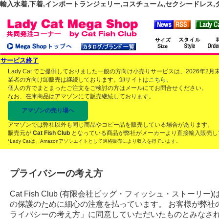
輸入水着,下着,インポートランジェリー,コスチューム,セクシードレス,ダンス
サービス終了
Lady Cat でご提供しておりました一般の方向け小売りサービスは、2026年
業者の方向け卸販売は継続しております。卸サイトは
こちら
。
個人の方でまとまったご注文をご検討の方はメールにてお問合せください。
なお、在庫商品はアマゾンにて販売継続しております。
アマゾンの売り場へ
アマゾンでは弊社以外も同じ商品やコピー品を販売している場合があります。
販売元が
Cat Fish Club
となっている商品が弊社がメーカーより直接輸入販売し
*Lady Catは、Amazonアソシエイトとして適格販売により収入を得ています。
プライバシーの考え方
Cat Fish Club (有限会社ビッグ・フィッシュ・スト
の保護のために細心の注意を払っています。 お客様が弊社
ライバシーの考え方」に同意していただいたものとみなさ