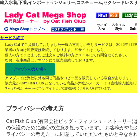
輸入水着,下着,インポートランジェリー,コスチューム,セクシードレス,ダンス
サービス終了
Lady Cat でご提供しておりました一般の方向け小売りサービスは、2026年
業者の方向け卸販売は継続しております。卸サイトは
こちら
。
個人の方でまとまったご注文をご検討の方はメールにてお問合せください。
なお、在庫商品はアマゾンにて販売継続しております。
アマゾンの売り場へ
アマゾンでは弊社以外も同じ商品やコピー品を販売している場合があります。
販売元が
Cat Fish Club
となっている商品が弊社がメーカーより直接輸入販売し
*Lady Catは、Amazonアソシエイトとして適格販売により収入を得ています。
プライバシーの考え方
Cat Fish Club (有限会社ビッグ・フィッシュ・スト
の保護のために細心の注意を払っています。 お客様が弊社
ライバシーの考え方」に同意していただいたものとみなさ