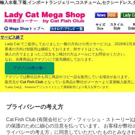
輸入水着,下着,インポートランジェリー,コスチューム,セクシードレス,ダンス
サービス終了
Lady Cat でご提供しておりました一般の方向け小売りサービスは、2026年
業者の方向け卸販売は継続しております。卸サイトは
こちら
。
個人の方でまとまったご注文をご検討の方はメールにてお問合せください。
なお、在庫商品はアマゾンにて販売継続しております。
アマゾンの売り場へ
アマゾンでは弊社以外も同じ商品やコピー品を販売している場合があります。
販売元が
Cat Fish Club
となっている商品が弊社がメーカーより直接輸入販売し
*Lady Catは、Amazonアソシエイトとして適格販売により収入を得ています。
プライバシーの考え方
Cat Fish Club (有限会社ビッグ・フィッシュ・スト
の保護のために細心の注意を払っています。 お客様が弊社
ライバシーの考え方」に同意していただいたものとみなさ