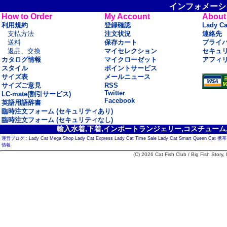
インフォメーシ
How to Order
My Account
About
利用規約
登録確認
Lady C
支払方法
注文状況
連絡先
送料
保存カート
プライ
返品、交換
マイセレクション
セキュ
カタログ情報
マイクローゼット
アフィ
スタイル
ポイントサービス
サイズ表
メールニュース
サイズご意見
RSS
Twitter
LC-mate(割引サービス)
Facebook
英語用語辞書
臨時注文フォーム (セキュリティあり)
臨時注文フォーム (セキュリティなし)
輸入水着,下着,インポートランジェリー,コスチューム,セ
運営ブログ :
Lady Cat Mega Shop
Lady Cat Express
Lady Cat Time Sale
Lady Cat Smart
Queen Cat
携帯
情報
(C) 2026 Cat Fish Club / Big Fish Story, I