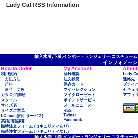
Lady Cat RSS Information
輸入水着,下着,インポートランジェリー,コスチューム,セ
インフォメーシ
How to Order
My Account
About
利用規約
登録確認
Lady C
支払方法
注文状況
連絡先
送料
保存カート
プライ
返品、交換
マイセレクション
セキュ
カタログ情報
マイクローゼット
アフィ
スタイル
ポイントサービス
サイズ表
メールニュース
サイズご意見
RSS
Twitter
LC-mate(割引サービス)
Facebook
英語用語辞書
臨時注文フォーム (セキュリティあり)
臨時注文フォーム (セキュリティなし)
輸入水着,下着,インポートランジェリー,コスチューム,セ