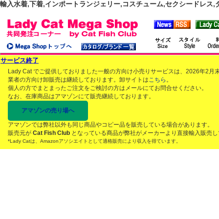
輸入水着,下着,インポートランジェリー,コスチューム,セクシードレス,ダンス
サービス終了
Lady Cat でご提供しておりました一般の方向け小売りサービスは、2026年
業者の方向け卸販売は継続しております。卸サイトは
こちら
。
個人の方でまとまったご注文をご検討の方はメールにてお問合せください。
なお、在庫商品はアマゾンにて販売継続しております。
アマゾンの売り場へ
アマゾンでは弊社以外も同じ商品やコピー品を販売している場合があります。
販売元が
Cat Fish Club
となっている商品が弊社がメーカーより直接輸入販売し
*Lady Catは、Amazonアソシエイトとして適格販売により収入を得ています。