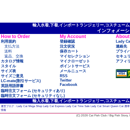
輸入水着,下着,インポートランジェリー,コスチューム,セ
インフォメーシ
How to Order
My Account
About
利用規約
登録確認
Lady C
支払方法
注文状況
連絡先
送料
保存カート
プライ
返品、交換
マイセレクション
セキュ
カタログ情報
マイクローゼット
アフィ
スタイル
ポイントサービス
サイズ表
メールニュース
サイズご意見
RSS
Twitter
LC-mate(割引サービス)
Facebook
英語用語辞書
臨時注文フォーム (セキュリティあり)
臨時注文フォーム (セキュリティなし)
輸入水着,下着,インポートランジェリー,コスチューム,セ
運営ブログ :
Lady Cat Mega Shop
Lady Cat Express
Lady Cat Time Sale
Lady Cat Smart
Queen Cat
携帯
情報
(C) 2026 Cat Fish Club / Big Fish Story, I