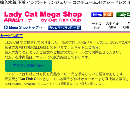
輸入水着,下着,インポートランジェリー,コスチューム,セクシードレス,ダンス
サービス終了
Lady Cat でご提供しておりました一般の方向け小売りサービスは、2026年
業者の方向け卸販売は継続しております。卸サイトは
こちら
。
個人の方でまとまったご注文をご検討の方はメールにてお問合せください。
なお、在庫商品はアマゾンにて販売継続しております。
アマゾンの売り場へ
アマゾンでは弊社以外も同じ商品やコピー品を販売している場合があります。
販売元が
Cat Fish Club
となっている商品が弊社がメーカーより直接輸入販売し
*Lady Catは、Amazonアソシエイトとして適格販売により収入を得ています。