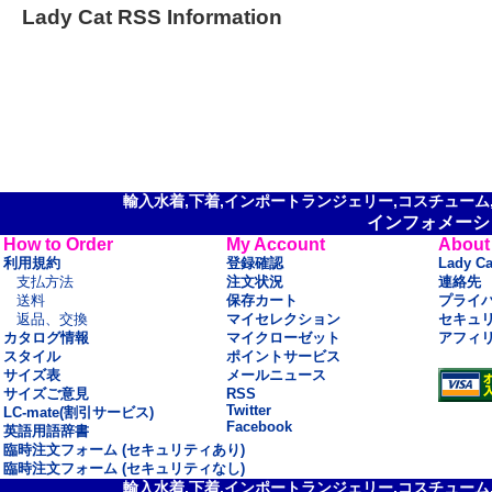
Lady Cat RSS Information
輸入水着,下着,インポートランジェリー,コスチューム,セ
インフォメーシ
How to Order
My Account
About
利用規約
登録確認
Lady C
支払方法
注文状況
連絡先
送料
保存カート
プライ
返品、交換
マイセレクション
セキュ
カタログ情報
マイクローゼット
アフィ
スタイル
ポイントサービス
サイズ表
メールニュース
サイズご意見
RSS
Twitter
LC-mate(割引サービス)
Facebook
英語用語辞書
臨時注文フォーム (セキュリティあり)
臨時注文フォーム (セキュリティなし)
輸入水着,下着,インポートランジェリー,コスチューム,セ