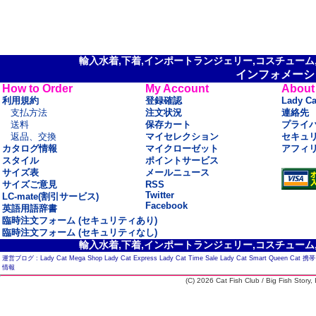
輸入水着,下着,インポートランジェリー,コスチューム,セ
インフォメーシ
How to Order
My Account
About
利用規約
登録確認
Lady C
支払方法
注文状況
連絡先
送料
保存カート
プライ
返品、交換
マイセレクション
セキュ
カタログ情報
マイクローゼット
アフィ
スタイル
ポイントサービス
サイズ表
メールニュース
サイズご意見
RSS
Twitter
LC-mate(割引サービス)
Facebook
英語用語辞書
臨時注文フォーム (セキュリティあり)
臨時注文フォーム (セキュリティなし)
輸入水着,下着,インポートランジェリー,コスチューム,セ
運営ブログ :
Lady Cat Mega Shop
Lady Cat Express
Lady Cat Time Sale
Lady Cat Smart
Queen Cat
携帯
情報
(C) 2026 Cat Fish Club / Big Fish Story, I