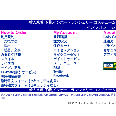
輸入水着,下着,インポートランジェリー,コスチューム,セ
インフォメーシ
How to Order
My Account
About
利用規約
登録確認
Lady C
支払方法
注文状況
連絡先
送料
保存カート
プライ
返品、交換
マイセレクション
セキュ
カタログ情報
マイクローゼット
アフィ
スタイル
ポイントサービス
サイズ表
メールニュース
サイズご意見
RSS
Twitter
LC-mate(割引サービス)
Facebook
英語用語辞書
臨時注文フォーム (セキュリティあり)
臨時注文フォーム (セキュリティなし)
輸入水着,下着,インポートランジェリー,コスチューム,セ
運営ブログ :
Lady Cat Mega Shop
Lady Cat Express
Lady Cat Time Sale
Lady Cat Smart
Queen Cat
携帯
情報
(C) 2026 Cat Fish Club / Big Fish Story, I