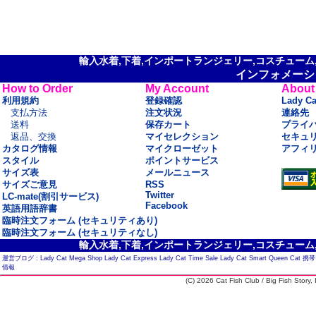
輸入水着,下着,インポートランジェリー,コスチューム,セ
インフォメーシ
How to Order
My Account
About
利用規約
登録確認
Lady C
支払方法
注文状況
連絡先
送料
保存カート
プライ
返品、交換
マイセレクション
セキュ
カタログ情報
マイクローゼット
アフィ
スタイル
ポイントサービス
サイズ表
メールニュース
サイズご意見
RSS
Twitter
LC-mate(割引サービス)
Facebook
英語用語辞書
臨時注文フォーム (セキュリティあり)
臨時注文フォーム (セキュリティなし)
輸入水着,下着,インポートランジェリー,コスチューム,セ
運営ブログ :
Lady Cat Mega Shop
Lady Cat Express
Lady Cat Time Sale
Lady Cat Smart
Queen Cat
携帯
情報
(C) 2026 Cat Fish Club / Big Fish Story, I