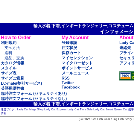
輸入水着,下着,インポートランジェリー,コスチューム,セ
インフォメーシ
How to Order
My Account
About
利用規約
登録確認
Lady C
支払方法
注文状況
連絡先
送料
保存カート
プライ
返品、交換
マイセレクション
セキュ
カタログ情報
マイクローゼット
アフィ
スタイル
ポイントサービス
サイズ表
メールニュース
サイズご意見
RSS
Twitter
LC-mate(割引サービス)
Facebook
英語用語辞書
臨時注文フォーム (セキュリティあり)
臨時注文フォーム (セキュリティなし)
輸入水着,下着,インポートランジェリー,コスチューム,セ
運営ブログ :
Lady Cat Mega Shop
Lady Cat Express
Lady Cat Time Sale
Lady Cat Smart
Queen Cat
携帯
情報
(C) 2026 Cat Fish Club / Big Fish Story, I