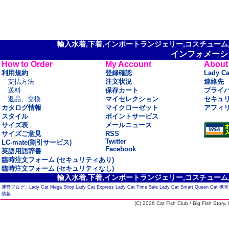
輸入水着,下着,インポートランジェリー,コスチューム,セ
インフォメーシ
How to Order
My Account
About
利用規約
登録確認
Lady C
支払方法
注文状況
連絡先
送料
保存カート
プライ
返品、交換
マイセレクション
セキュ
カタログ情報
マイクローゼット
アフィ
スタイル
ポイントサービス
サイズ表
メールニュース
サイズご意見
RSS
Twitter
LC-mate(割引サービス)
Facebook
英語用語辞書
臨時注文フォーム (セキュリティあり)
臨時注文フォーム (セキュリティなし)
輸入水着,下着,インポートランジェリー,コスチューム,セ
運営ブログ :
Lady Cat Mega Shop
Lady Cat Express
Lady Cat Time Sale
Lady Cat Smart
Queen Cat
携帯
情報
(C) 2026 Cat Fish Club / Big Fish Story, I