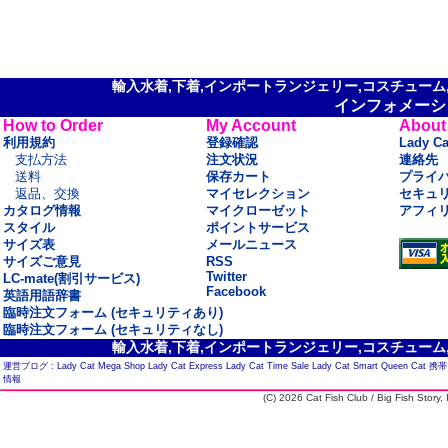
輸入水着,下着,インポートランジェリー,コスチューム,セ
インフォメーシ
How to Order
My Account
About
利用規約
登録確認
Lady C
支払方法
注文状況
連絡先
送料
保存カート
プライ
返品、交換
マイセレクション
セキュ
カタログ情報
マイクローゼット
アフィ
スタイル
ポイントサービス
サイズ表
メールニュース
サイズご意見
RSS
Twitter
LC-mate(割引サービス)
Facebook
英語用語辞書
臨時注文フォーム (セキュリティあり)
臨時注文フォーム (セキュリティなし)
輸入水着,下着,インポートランジェリー,コスチューム,セ
運営ブログ :
Lady Cat Mega Shop
Lady Cat Express
Lady Cat Time Sale
Lady Cat Smart
Queen Cat
携帯
情報
(C) 2026 Cat Fish Club / Big Fish Story, I