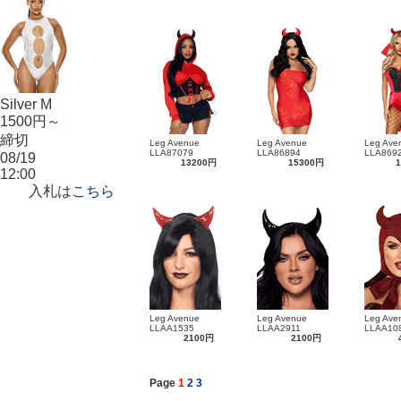
Silver M
1500円～
締切
Leg Avenue
Leg Avenue
Leg Ave
LLA87079
LLA86894
LLA869
08/19
13200円
15300円
12:00
入札は
こちら
Leg Avenue
Leg Avenue
Leg Ave
LLAA1535
LLAA2911
LLAA10
2100円
2100円
Page
1
2
3