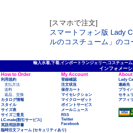
[スマホで注文]
スマートフォン版 Lady Ca
ルのコスチューム」のコ
輸入水着,下着,インポートランジェリー,コスチューム,セ
インフォメーシ
How to Order
My Account
About
利用規約
登録確認
Lady C
支払方法
注文状況
連絡先
送料
保存カート
プライ
返品、交換
マイセレクション
セキュ
カタログ情報
マイクローゼット
アフィ
スタイル
ポイントサービス
サイズ表
メールニュース
サイズご意見
RSS
Twitter
LC-mate(割引サービス)
Facebook
英語用語辞書
臨時注文フォーム (セキュリティあり)