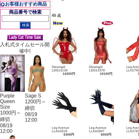
お客様おすすめ商品
商品番号で検索
45 点
入札式タイムセール開
催中!
Dreamgirl
Dreamgirl
Leg Ave
LDG14136
LDG13379
LLA276
14200円
10100円
Purple
Sage S
Queen
1200円～
Size
締切
1000円～
08/19
締切
12:00
08/19
Leg Avenue
Leg Avenue
Leg Ave
12:00
LLAA2918
LLAA2897
LLA276
6300円
6000円