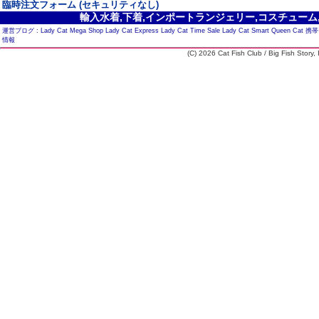
臨時注文フォーム (セキュリティなし)
輸入水着,下着,インポートランジェリー,コスチューム,セ
運営ブログ :
Lady Cat Mega Shop
Lady Cat Express
Lady Cat Time Sale
Lady Cat Smart
Queen Cat
携帯
情報
(C) 2026 Cat Fish Club / Big Fish Story, I