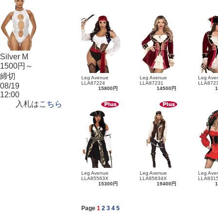
Silver M
1500円～
締切
Leg Avenue
Leg Avenue
Leg Ave
LLA87224
LLA87231
LLA872
08/19
15800円
14500円
12:00
入札は
こちら
Leg Avenue
Leg Avenue
Leg Ave
LLA85563X
LLA85634X
LLA831
15300円
19400円
Page
1
2
3
4
5