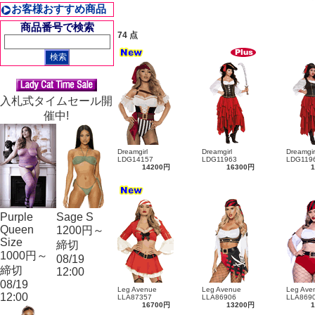
お客様おすすめ商品
商品番号で検索
74 点
入札式タイムセール開
催中!
Dreamgirl
Dreamgirl
Dreamgir
LDG14157
LDG11963
LDG119
14200円
16300円
Purple
Sage S
Queen
1200円～
Size
締切
1000円～
08/19
締切
12:00
08/19
Leg Avenue
Leg Avenue
Leg Ave
12:00
LLA87357
LLA86906
LLA869
16700円
13200円