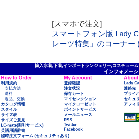
[スマホで注文]
スマートフォン版 Lady Ca
レーツ特集」のコーナー
輸入水着,下着,インポートランジェリー,コスチューム,セ
インフォメーシ
How to Order
My Account
About
利用規約
登録確認
Lady C
支払方法
注文状況
連絡先
送料
保存カート
プライ
返品、交換
マイセレクション
セキュ
カタログ情報
マイクローゼット
アフィ
スタイル
ポイントサービス
サイズ表
メールニュース
サイズご意見
RSS
Twitter
LC-mate(割引サービス)
Facebook
英語用語辞書
臨時注文フォーム (セキュリティあり)