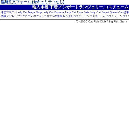
臨時注文フォーム (セキュリティなし)
輸入水着,下着,インポートランジェリー,コスチューム,セ
運営ブログ :
Lady Cat Mega Shop
Lady Cat Express
Lady Cat Time Sale
Lady Cat Smart
Queen Cat
携帯
情報
パイレーツカタログ
ハロウィンコスプレ衣装館
レンタルコスチューム
コスチューム
コスチューム
コス
(C) 2026 Cat Fish Club / Big Fish Story, I