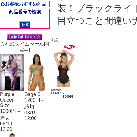
お客様おすすめ商品
装！ブラックライ
商品番号で検索
目立つこと間違い
1 点
入札式タイムセール開
催中!
Mapale
LEP8707
Purple
Sage S
8000円
Queen
1200円～
Size
締切
1000円～
08/19
締切
12:00
08/19
12:00