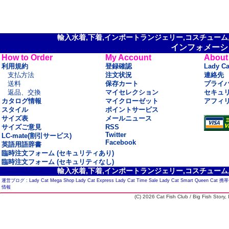
輸入水着,下着,インポートランジェリー,コスチューム,セ
インフォメーシ
How to Order
My Account
About
利用規約
登録確認
Lady C
支払方法
注文状況
連絡先
送料
保存カート
プライ
返品、交換
マイセレクション
セキュ
カタログ情報
マイクローゼット
アフィ
スタイル
ポイントサービス
サイズ表
メールニュース
サイズご意見
RSS
Twitter
LC-mate(割引サービス)
Facebook
英語用語辞書
臨時注文フォーム (セキュリティあり)
臨時注文フォーム (セキュリティなし)
輸入水着,下着,インポートランジェリー,コスチューム,セ
運営ブログ :
Lady Cat Mega Shop
Lady Cat Express
Lady Cat Time Sale
Lady Cat Smart
Queen Cat
携帯
情報
(C) 2026 Cat Fish Club / Big Fish Story, I