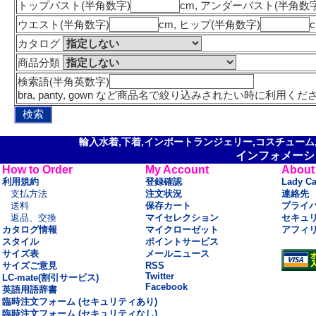
トップバスト(半角数字)
cm, アンダーバスト(半角数字
ウエスト(半角数字)
cm, ヒップ(半角数字)
カタログ
商品分類
検索語(半角英数字)
bra, panty, gown など商品名で絞り込みされたい時に利用くだ
輸入水着,下着,インポートランジェリー,コスチューム,セ
インフォメーシ
How to Order
My Account
About
利用規約
登録確認
Lady C
支払方法
注文状況
連絡先
送料
保存カート
プライ
返品、交換
マイセレクション
セキュ
カタログ情報
マイクローゼット
アフィ
スタイル
ポイントサービス
サイズ表
メールニュース
サイズご意見
RSS
Twitter
LC-mate(割引サービス)
Facebook
英語用語辞書
臨時注文フォーム (セキュリティあり)
臨時注文フォーム (セキュリティなし)