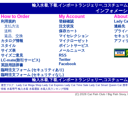
輸入水着,下着,インポートランジェリー,コスチューム,セ
インフォメーシ
How to Order
My Account
About
利用規約
登録確認
Lady C
支払方法
注文状況
連絡先
送料
保存カート
プライ
返品、交換
マイセレクション
セキュ
カタログ情報
マイクローゼット
アフィ
スタイル
ポイントサービス
サイズ表
メールニュース
サイズご意見
RSS
Twitter
LC-mate(割引サービス)
Facebook
英語用語辞書
臨時注文フォーム (セキュリティあり)
臨時注文フォーム (セキュリティなし)
輸入水着,下着,インポートランジェリー,コスチューム,セ
運営ブログ :
Lady Cat Mega Shop
Lady Cat Express
Lady Cat Time Sale
Lady Cat Smart
Queen Cat
携帯
情報
水着専門
輸入水着
水着通販
水着人気ランキング情報
(C) 2026 Cat Fish Club / Big Fish Story, I