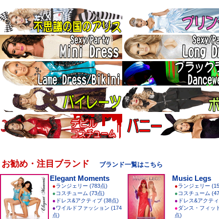
お勧め・注目ブランド
ブランド一覧はこちら
Elegant Moments
Music Legs
●
ランジェリー (783点)
●
ランジェリー (15
●
コスチューム (73点)
●
コスチューム (47
●
ドレス&アクティブ (38点)
●
ドレス&アクティブ
●
ワイルドファッション (174
●
ダンス・フィット
点)
点)