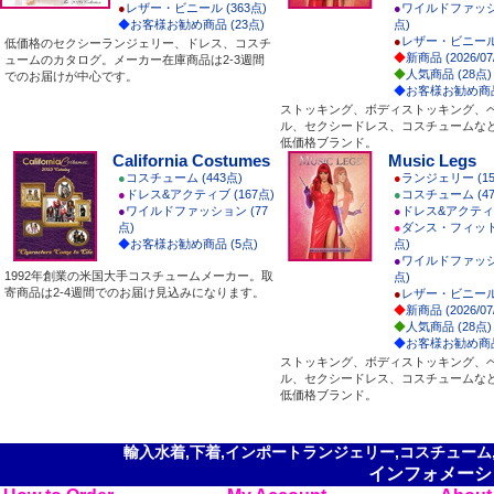
●
レザー・ビニール (363点)
●
ワイルドファッショ
◆
お客様お勧め商品 (23点)
点)
●
レザー・ビニール 
低価格のセクシーランジェリー、ドレス、コスチ
◆
新商品 (2026/07
ュームのカタログ。メーカー在庫商品は2-3週間
◆
人気商品 (28点)
でのお届けが中心です。
◆
お客様お勧め商品
ストッキング、ボディストッキング、
ル、セクシードレス、コスチュームな
低価格ブランド。
California Costumes
Music Legs
●
コスチューム (443点)
●
ランジェリー (15
●
ドレス&アクティブ (167点)
●
コスチューム (47
●
ワイルドファッション (77
●
ドレス&アクティブ
点)
●
ダンス・フィット
◆
お客様お勧め商品 (5点)
点)
●
ワイルドファッショ
1992年創業の米国大手コスチュームメーカー。取
点)
寄商品は2-4週間でのお届け見込みになります。
●
レザー・ビニール 
◆
新商品 (2026/07
◆
人気商品 (28点)
◆
お客様お勧め商品
ストッキング、ボディストッキング、
ル、セクシードレス、コスチュームな
低価格ブランド。
輸入水着,下着,インポートランジェリー,コスチューム,セ
インフォメーシ