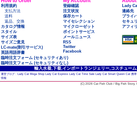
How to Order
My Account
About
利用規約
登録確認
Lady C
支払方法
注文状況
連絡先
送料
保存カート
プライ
返品、交換
マイセレクション
セキュ
カタログ情報
マイクローゼット
アフィ
スタイル
ポイントサービス
サイズ表
メールニュース
サイズご意見
RSS
Twitter
LC-mate(割引サービス)
Facebook
英語用語辞書
臨時注文フォーム (セキュリティあり)
臨時注文フォーム (セキュリティなし)
輸入水着,下着,インポートランジェリー,コスチューム,セ
運営ブログ :
Lady Cat Mega Shop
Lady Cat Express
Lady Cat Time Sale
Lady Cat Smart
Queen Cat
携帯
情報
(C) 2026 Cat Fish Club / Big Fish Story, I