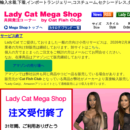
輸入水着,下着,インポートランジェリー,コスチューム,セクシードレス,ダンス
サービス終了
Lady Cat でご提供しておりました一般の方向け小売りサービスは、2026年
業者の方向け卸販売は継続しております。卸サイトは
こちら
。
個人の方でまとまったご注文をご検討の方はメールにてお問合せください。
なお、在庫商品はアマゾンにて販売継続しております。
アマゾンの売り場へ
アマゾンでは弊社以外も同じ商品やコピー品を販売している場合があります。
販売元が
Cat Fish Club
となっている商品が弊社がメーカーより直接輸入販売し
*Lady Catは、Amazonアソシエイトとして適格販売により収入を得ています。