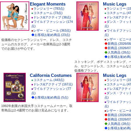
Elegant Moments
Music Legs
●
ランジェリー (783点)
●
ランジェリー (15
●
コスチューム (73点)
●
コスチューム (47
●
ドレス&アクティブ (38点)
●
ドレス&アクティブ
●
ワイルドファッション (174
●
ダンス・フィット
点)
点)
●
レザー・ビニール (363点)
●
ワイルドファッショ
◆
お客様お勧め商品 (23点)
点)
●
レザー・ビニール 
低価格のセクシーランジェリー、ドレス、コスチ
◆
新商品 (2026/08
ュームのカタログ。メーカー在庫商品は2-3週間
◆
新商品 (2026/07
でのお届けが中心です。
◆
人気商品 (28点)
◆
お客様お勧め商品
ストッキング、ボディストッキング、
ル、セクシードレス、コスチュームな
低価格ブランド。
California Costumes
Music Legs
●
コスチューム (443点)
●
ランジェリー (15
●
ドレス&アクティブ (167点)
●
コスチューム (47
●
ワイルドファッション (77
●
ドレス&アクティブ
点)
●
ダンス・フィット
◆
お客様お勧め商品 (5点)
点)
●
ワイルドファッショ
1992年創業の米国大手コスチュームメーカー。取
点)
寄商品は2-4週間でのお届け見込みになります。
●
レザー・ビニール 
◆
新商品 (2026/08
◆
新商品 (2026/07
◆
人気商品 (28点)
◆
お客様お勧め商品