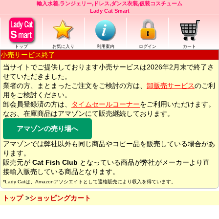
輸入水着,ランジェリー,ドレス,ダンス衣装,仮装コスチューム
Lady Cat Smart
トップ
お気に入り
利用案内
ログイン
カート
小売サービス終了
当サイトでご提供しております小売サービスは2026年2月末で終了さ
せていただきました。
業者の方、まとまったご注文をご検討の方は、
卸販売サービス
のご利
用をご検討ください。
卸会員登録済の方は、
タイムセールコーナー
をご利用いただけます。
なお、在庫商品はアマゾンにて販売継続しております。
アマゾンの売り場へ
アマゾンでは弊社以外も同じ商品やコピー品を販売している場合があ
ります。
販売元が
Cat Fish Club
となっている商品が弊社がメーカーより直
接輸入販売している商品となります。
*Lady Catは、Amazonアソシエイトとして適格販売により収入を得ています。
トップ
ショッピングカート