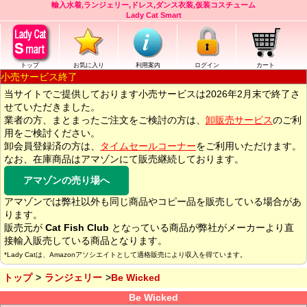
輸入水着,ランジェリー,ドレス,ダンス衣装,仮装コスチューム
Lady Cat Smart
トップ
お気に入り
利用案内
ログイン
カート
小売サービス終了
当サイトでご提供しております小売サービスは2026年2月末で終了さ
せていただきました。
業者の方、まとまったご注文をご検討の方は、
卸販売サービス
のご利
用をご検討ください。
卸会員登録済の方は、
タイムセールコーナー
をご利用いただけます。
なお、在庫商品はアマゾンにて販売継続しております。
アマゾンの売り場へ
アマゾンでは弊社以外も同じ商品やコピー品を販売している場合があ
ります。
販売元が
Cat Fish Club
となっている商品が弊社がメーカーより直
接輸入販売している商品となります。
*Lady Catは、Amazonアソシエイトとして適格販売により収入を得ています。
トップ
ランジェリー
Be Wicked
Be Wicked