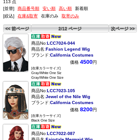
113 点
[並替]
商品番号順
安い順
高い順
新着順
[絞込]
在庫&取寄
在庫のみ
取寄のみ
<< 前ページ
2/12 ページ
次ページ >>
商品No:
LCC7024-044
商品名:
Fashion Legend Wig
ブランド:
California Costumes
4500
価格
円
[在庫カラーサイズ]
Gray/White One Siz
Gray/White One Size
商品No:
LCC7023-105
商品名:
Jewel of the Nile Wig
ブランド:
California Costumes
8200
価格
円
[在庫カラーサイズ]
Black One Size
商品No:
LCC7022-087
商品名:
Fairytale Mermaid Wig