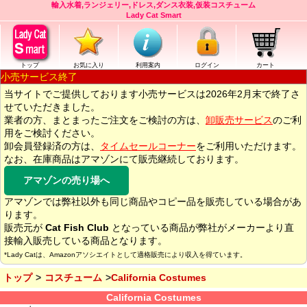
輸入水着,ランジェリー,ドレス,ダンス衣装,仮装コスチューム
Lady Cat Smart
トップ
お気に入り
利用案内
ログイン
カート
小売サービス終了
当サイトでご提供しております小売サービスは2026年2月末で終了さ
せていただきました。
業者の方、まとまったご注文をご検討の方は、
卸販売サービス
のご利
用をご検討ください。
卸会員登録済の方は、
タイムセールコーナー
をご利用いただけます。
なお、在庫商品はアマゾンにて販売継続しております。
アマゾンの売り場へ
アマゾンでは弊社以外も同じ商品やコピー品を販売している場合があ
ります。
販売元が
Cat Fish Club
となっている商品が弊社がメーカーより直
接輸入販売している商品となります。
*Lady Catは、Amazonアソシエイトとして適格販売により収入を得ています。
トップ
コスチューム
California Costumes
California Costumes