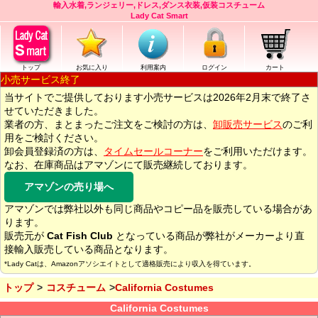
輸入水着,ランジェリー,ドレス,ダンス衣装,仮装コスチューム
Lady Cat Smart
トップ
お気に入り
利用案内
ログイン
カート
小売サービス終了
当サイトでご提供しております小売サービスは2026年2月末で終了さ
せていただきました。
業者の方、まとまったご注文をご検討の方は、
卸販売サービス
のご利
用をご検討ください。
卸会員登録済の方は、
タイムセールコーナー
をご利用いただけます。
なお、在庫商品はアマゾンにて販売継続しております。
アマゾンの売り場へ
アマゾンでは弊社以外も同じ商品やコピー品を販売している場合があ
ります。
販売元が
Cat Fish Club
となっている商品が弊社がメーカーより直
接輸入販売している商品となります。
*Lady Catは、Amazonアソシエイトとして適格販売により収入を得ています。
トップ
コスチューム
California Costumes
California Costumes