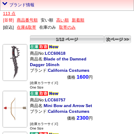
ブランド情報
113 点
[並替]
商品番号順
安い順
高い順
新着順
[絞込]
在庫&取寄
在庫のみ
取寄のみ
1/12 ページ
次ページ >>
商品No:
LCC60618
商品名:
Blade of the Damned
Dagger 16inch
ブランド:
California Costumes
1600
価格
円
[在庫カラーサイズ]
One Size
商品No:
LCC60757
商品名:
Mini Bow and Arrow Set
ブランド:
California Costumes
2300
価格
円
[在庫カラーサイズ]
One Size