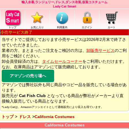
輸入水着,ランジェリー,ドレス,ダンス衣装,仮装コスチューム
Lady Cat Smart
トップ
お気に入り
利用案内
ログイン
カート
小売サービス終了
当サイトでご提供しております小売サービスは2026年2月末で終了さ
せていただきました。
業者の方、まとまったご注文をご検討の方は、
卸販売サービス
のご利
用をご検討ください。
卸会員登録済の方は、
タイムセールコーナー
をご利用いただけます。
なお、在庫商品はアマゾンにて販売継続しております。
アマゾンの売り場へ
アマゾンでは弊社以外も同じ商品やコピー品を販売している場合があ
ります。
販売元が
Cat Fish Club
となっている商品が弊社がメーカーより直
接輸入販売している商品となります。
*Lady Catは、Amazonアソシエイトとして適格販売により収入を得ています。
トップ
ドレス
California Costumes
California Costumes