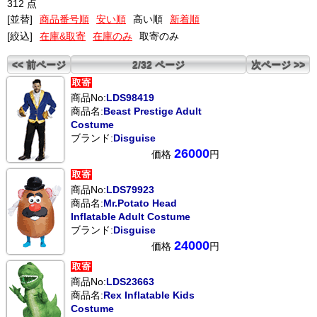
312 点
[並替]
商品番号順
安い順
高い順
新着順
[絞込]
在庫&取寄
在庫のみ
取寄のみ
<< 前ページ
2/32 ページ
次ページ >>
商品No:
LDS98419
商品名:
Beast Prestige Adult
Costume
ブランド:
Disguise
26000
価格
円
商品No:
LDS79923
商品名:
Mr.Potato Head
Inflatable Adult Costume
ブランド:
Disguise
24000
価格
円
商品No:
LDS23663
商品名:
Rex Inflatable Kids
Costume