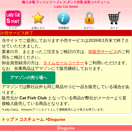
輸入水着,ランジェリー,ドレス,ダンス衣装,仮装コスチューム
Lady Cat Smart
トップ
お気に入り
利用案内
ログイン
カート
小売サービス終了
当サイトでご提供しております小売サービスは2026年2月末で終了さ
せていただきました。
業者の方、まとまったご注文をご検討の方は、
卸販売サービス
のご利
用をご検討ください。
卸会員登録済の方は、
タイムセールコーナー
をご利用いただけます。
なお、在庫商品はアマゾンにて販売継続しております。
アマゾンの売り場へ
アマゾンでは弊社以外も同じ商品やコピー品を販売している場合があ
ります。
販売元が
Cat Fish Club
となっている商品が弊社がメーカーより直
接輸入販売している商品となります。
*Lady Catは、Amazonアソシエイトとして適格販売により収入を得ています。
トップ
コスチューム
Disguise
Disguise