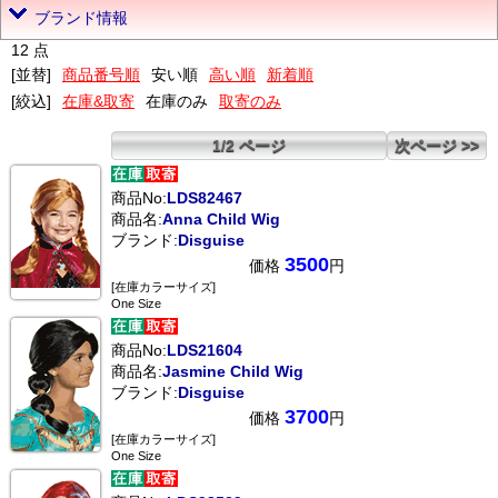
ブランド情報
12 点
[並替]
商品番号順
安い順
高い順
新着順
[絞込]
在庫&取寄
在庫のみ
取寄のみ
1/2 ページ
次ページ >>
商品No:
LDS82467
商品名:
Anna Child Wig
ブランド:
Disguise
3500
価格
円
[在庫カラーサイズ]
One Size
商品No:
LDS21604
商品名:
Jasmine Child Wig
ブランド:
Disguise
3700
価格
円
[在庫カラーサイズ]
One Size