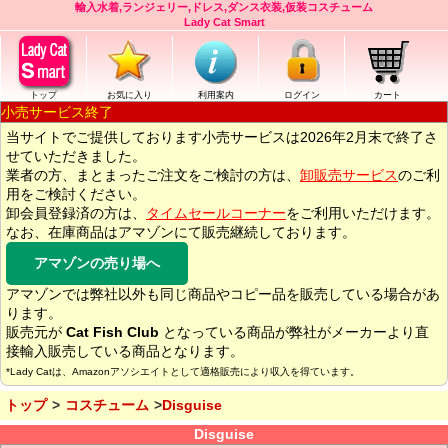
輸入水着,ランジェリー,ドレス,ダンス衣装,仮装コスチューム
Lady Cat Smart
トップ
お気に入り
利用案内
ログイン
カート
小売サービス終了
当サイトでご提供しております小売サービスは2026年2月末で終了さ
せていただきました。
業者の方、まとまったご注文をご検討の方は、
卸販売サービス
のご利
用をご検討ください。
卸会員登録済の方は、
タイムセールコーナー
をご利用いただけます。
なお、在庫商品はアマゾンにて販売継続しております。
アマゾンの売り場へ
アマゾンでは弊社以外も同じ商品やコピー品を販売している場合があ
ります。
販売元が
Cat Fish Club
となっている商品が弊社がメーカーより直
接輸入販売している商品となります。
*Lady Catは、Amazonアソシエイトとして適格販売により収入を得ています。
トップ
コスチューム
Disguise
Disguise