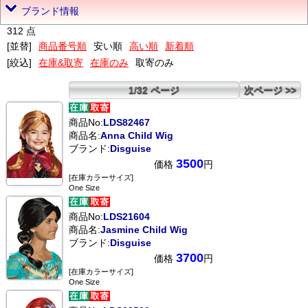
ブランド情報
312 点
[並替]
商品番号順
安い順
高い順
新着順
[絞込]
在庫&取寄
在庫のみ
取寄のみ
1/32 ページ
次ページ >>
商品No:
LDS82467
商品名:
Anna Child Wig
ブランド:
Disguise
3500
価格
円
[在庫カラーサイズ]
One Size
商品No:
LDS21604
商品名:
Jasmine Child Wig
ブランド:
Disguise
3700
価格
円
[在庫カラーサイズ]
One Size