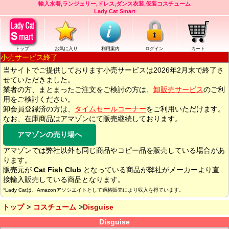
輸入水着,ランジェリー,ドレス,ダンス衣装,仮装コスチューム
Lady Cat Smart
トップ
お気に入り
利用案内
ログイン
カート
小売サービス終了
当サイトでご提供しております小売サービスは2026年2月末で終了さ
せていただきました。
業者の方、まとまったご注文をご検討の方は、
卸販売サービス
のご利
用をご検討ください。
卸会員登録済の方は、
タイムセールコーナー
をご利用いただけます。
なお、在庫商品はアマゾンにて販売継続しております。
アマゾンの売り場へ
アマゾンでは弊社以外も同じ商品やコピー品を販売している場合があ
ります。
販売元が
Cat Fish Club
となっている商品が弊社がメーカーより直
接輸入販売している商品となります。
*Lady Catは、Amazonアソシエイトとして適格販売により収入を得ています。
トップ
コスチューム
Disguise
Disguise