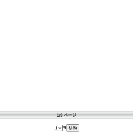
1/9 ページ
/9