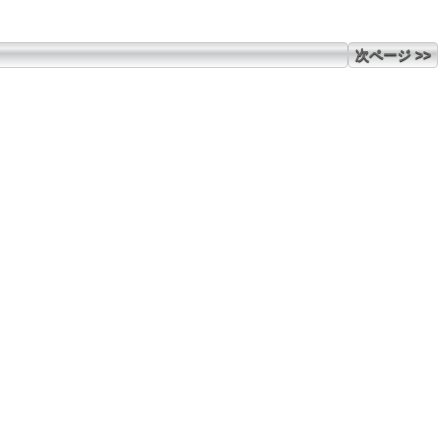
次ページ >>