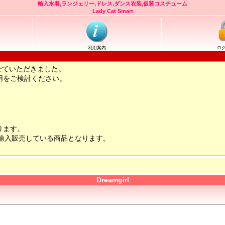
輸入水着,ランジェリー,ドレス,ダンス衣装,仮装コスチューム
Lady Cat Smart
利用案内
ロ
せていただきました。
用をご検討ください。
ります。
輸入販売している商品となります。
Dreamgirl