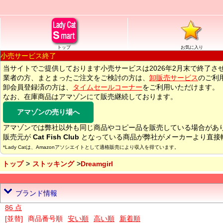
トップ
お気に入り
小売サービス終了
当サイトでご提供しております小売サービスは2026年2月末で終了さ
業者の方、まとまったご注文をご検討の方は、
卸販売サービス
のご利
卸会員登録済の方は、
タイムセールコーナー
をご利用いただけます。
なお、在庫商品はアマゾンにて販売継続しております。
アマゾンの売り場へ
アマゾンでは弊社以外も同じ商品やコピー品を販売している場合があ
販売元が
Cat Fish Club
となっている商品が弊社がメーカーより直接
*Lady Catは、Amazonアソシエイトとして適格販売により収入を得ています。
トップ
ストッキング
Dreamgirl
ブランド情報
86 点
[並替]
商品番号順
安い順
高い順
新着順