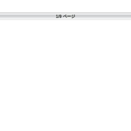
1/9 ページ