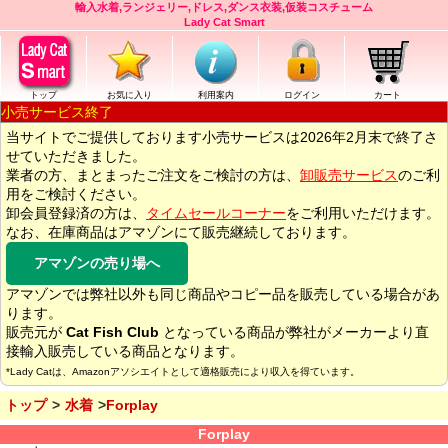
輸入水着,ランジェリー,ドレス,ダンス衣装,仮装コスチューム
Lady Cat Smart
トップ
お気に入り
利用案内
ログイン
カート
小売サービス終了
当サイトでご提供しております小売サービスは2026年2月末で終了さ
せていただきました。
業者の方、まとまったご注文をご検討の方は、
卸販売サービス
のご利
用をご検討ください。
卸会員登録済の方は、
タイムセールコーナー
をご利用いただけます。
なお、在庫商品はアマゾンにて販売継続しております。
アマゾンの売り場へ
アマゾンでは弊社以外も同じ商品やコピー品を販売している場合があ
ります。
販売元が
Cat Fish Club
となっている商品が弊社がメーカーより直
接輸入販売している商品となります。
*Lady Catは、Amazonアソシエイトとして適格販売により収入を得ています。
トップ
水着
Forplay
Forplay