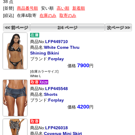
38 点
[並替]
商品番号順
安い順
高い順
新着順
[絞込]
在庫&取寄
在庫のみ
取寄のみ
<< 前ページ
2/4 ページ
次ページ >>
商品No:
LFP449710
商品名:
White Come Thru
Shining Bikini
ブランド:
Forplay
7900
価格
円
[在庫カラーサイズ]
White L
商品No:
LFP445548
商品名:
Shorts
ブランド:
Forplay
4200
価格
円
商品No:
LFP426018
商品名:
Coverup Mini Skirt