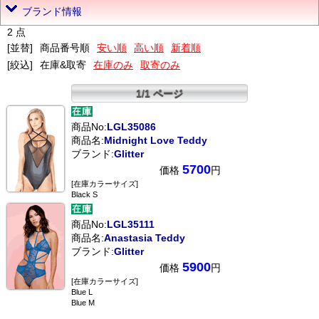
ブランド情報
2 点
[並替]
商品番号順
安い順
高い順
新着順
[絞込]
在庫&取寄
在庫のみ
取寄のみ
1/1 ページ
商品No:
LGL35086
商品名:
Midnight Love Teddy
ブランド:
Glitter
5700
価格
円
[在庫カラーサイズ]
Black S
商品No:
LGL35111
商品名:
Anastasia Teddy
ブランド:
Glitter
5900
価格
円
[在庫カラーサイズ]
Blue L
Blue M