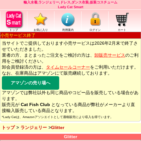
輸入水着,ランジェリー,ドレス,ダンス衣装,仮装コスチューム
Lady Cat Smart
トップ
お気に入り
利用案内
ログイン
カート
小売サービス終了
当サイトでご提供しております小売サービスは2026年2月末で終了さ
せていただきました。
業者の方、まとまったご注文をご検討の方は、
卸販売サービス
のご利
用をご検討ください。
卸会員登録済の方は、
タイムセールコーナー
をご利用いただけます。
なお、在庫商品はアマゾンにて販売継続しております。
アマゾンの売り場へ
アマゾンでは弊社以外も同じ商品やコピー品を販売している場合があ
ります。
販売元が
Cat Fish Club
となっている商品が弊社がメーカーより直
接輸入販売している商品となります。
*Lady Catは、Amazonアソシエイトとして適格販売により収入を得ています。
トップ
ランジェリー
Glitter
Glitter